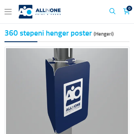
0
360 stepeni henger poster
(Hengeri)