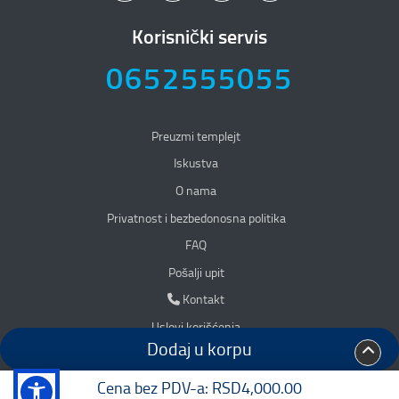
Korisnički servis
0652555055
Preuzmi templejt
Iskustva
O nama
Privatnost i bezbedonosna politika
Privatnost i bezbedonosna politika
FAQ
Pošalji upit
Kontakt
Kontakt
Uslovi korišćenja
Dodaj u korpu
Accessibility
Mapa sajta
Cena bez PDV-a:
RSD4,000.00