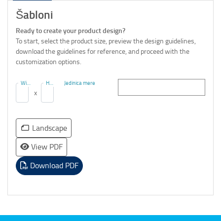
Šabloni
Ready to create your product design?
To start, select the product size, preview the design guidelines,
download the guidelines for reference, and proceed with the
customization options.
Width
Height
Jedinica mere
(MM)
(MM)
x
Landscape
View PDF
Download PDF