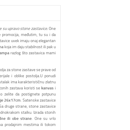
ke su upravo stone zastavice.
One
 promocija, međutim, tu su i da
stavice uvek imaju onaj elegantan
ma
koja im daju stabilnost ili pak u
tampa
razlog što zastavica mami
olja za stone zastave se prave od
rijale i oblike postolja.U ponudi
stalak ima karakterističnu zlatnu
stonih zastava koristi se
kanvas
i
ko zelite da postignete potpunu
ije 26x17cm
. Satenske zastavice
a druge strane, stone zastavice
ednokrakom stalku. Izrada stonih
ne ili obe strane
. One su vrlo
 na prodajnim mestima ili tokom