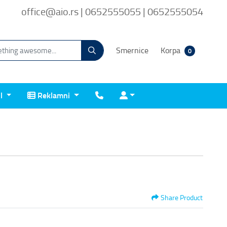
office@aio.rs | 0652555055 | 0652555054
Smernice
Korpa
0
Reklamni
Kontakt
Prijava
il
Reklamni
Share Product