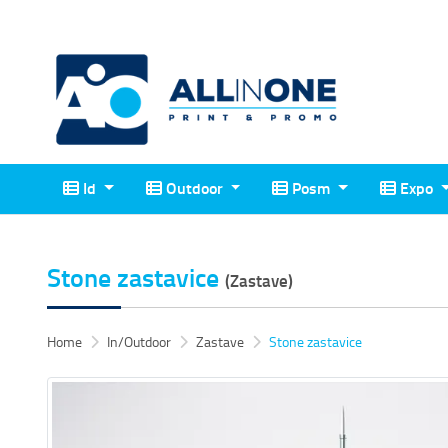
Id
Outdoor
Posm
Expo
Id
Outdoor
Posm
Expo
Stone zastavice
(Zastave)
Home
In/Outdoor
Zastave
Stone zastavice