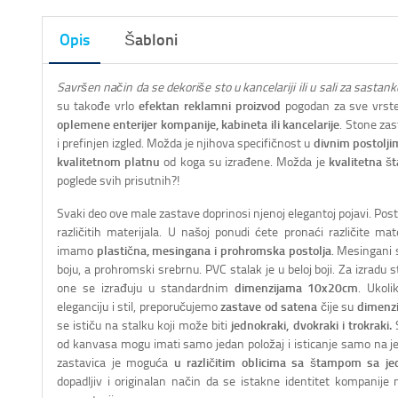
Opis
Šabloni
Savršen način da se dekoriše sto u kancelariji ili u sali za sastan
su takođe vrlo
efektan reklamni proizvod
pogodan za sve vrste
oplemene enterijer kompanije, kabineta ili kancelarije
. Stone za
i prefinjen izgled. Možda je njihova specifičnost u
divnim postolji
kvalitetnom platnu
od koga su izrađene. Možda je
kvalitetna š
poglede svih prisutnih?!
Svaki deo ove male zastave doprinosi njenoj elegantoj pojavi. Post
različitih materijala. U našoj ponudi ćete pronaći različite mate
imamo
plastična, mesingana i prohromska postolja
. Mesingani 
boju, a prohromski srebrnu. PVC stalak je u beloj boji. Za izradu 
one se izrađuju u standardnim
dimenzijama 10x20cm
. Ukoli
eleganciju i stil, preporučujemo
zastave od satena
čije su
dimenz
se ističu na stalku koji može biti
jednokraki, dvokraki i trokraki.
S
od kanvasa mogu imati samo jedan položaj i isticanje samo na j
zastavica je moguća
u različitim oblicima sa štampom sa jed
dopadljiv i originalan način da se istakne identitet kompanije