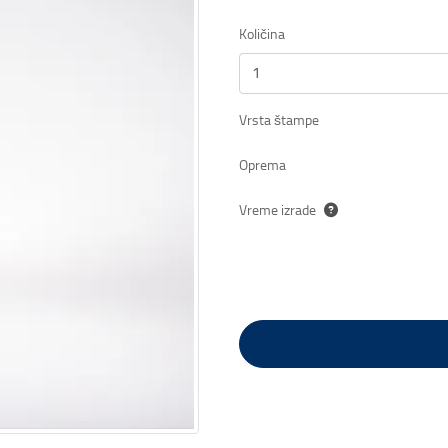
Količina
Vrsta štampe
Oprema
Vreme izrade