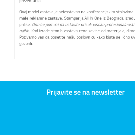
prezentacija.
Ovaj model zastava je neizostavan na konferencijskim stolovima.
male reklamne zastave.
Štamparija All In One iz Beograda izrađ
prilike.
One će pomoći da ostavite utisak visoke profesionalnosti i
način.
Kod izrade stonih zastava cene zavise od materijala, dimen
Pozivamo vas da posetite našu poslovnicu kako biste se lično uv
govorili.
Prijavite se na newsletter