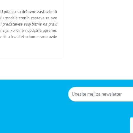
 U pitanju su
državne zastavice
ili
uju modele stonih zastava za sve
 predstavite svoj biznis na pravi
zija, količine i dodatne opreme.
erili u kvalitet o kome smo ovde