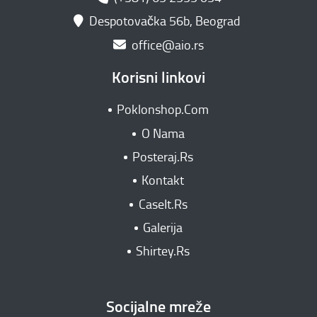
Despotovačka 56b, Beograd
office@aio.rs
Korisni linkovi
Poklonshop.Com
O Nama
Posteraj.Rs
Kontakt
CaseIt.Rs
Galerija
Shirtey.Rs
Socijalne mreže