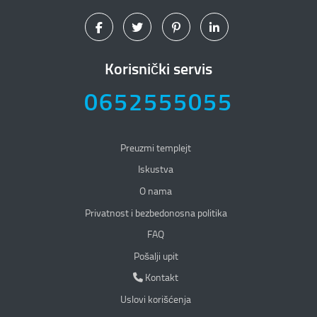
Korisnički servis
0652555055
Preuzmi templejt
Iskustva
O nama
Privatnost i bezbedonosna politika
Privatnost i bezbedonosna politika
FAQ
Pošalji upit
Kontakt
Kontakt
Uslovi korišćenja