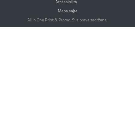
Accessibility
Mapa sajta
All In One Print & Promo. Sva prava zadržana.