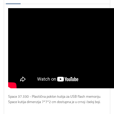
Space 37.330 - Plastična poklon kutija za USB flash memoriju.
Space kutija dimenzija 7*7*2 cm dostupna je u crnoj i beloj boji.