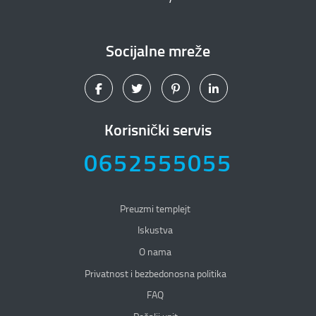
Socijalne mreže
Korisnički servis
0652555055
Preuzmi templejt
Iskustva
O nama
Privatnost i bezbedonosna politika
Privatnost i bezbedonosna politika
FAQ