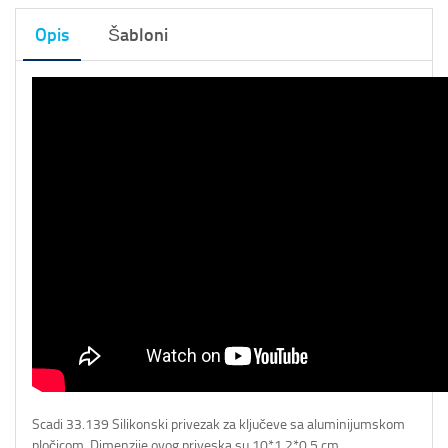
Opis
Šabloni
Scadi 33.139 Silikonski privezak za ključeve sa aluminijumskom
pločicom. Dimenzije ovog priveska su 10*1.2*0.5 cm.