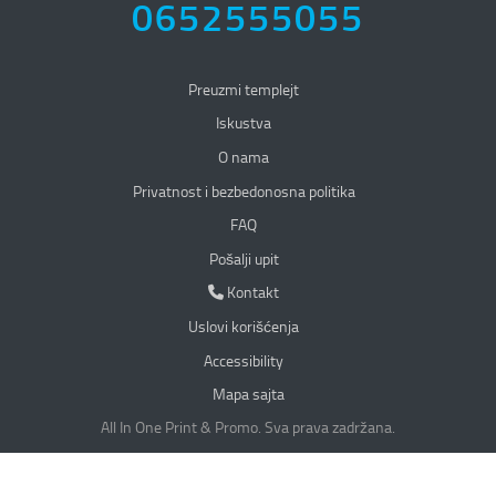
0652555055
Preuzmi templejt
Iskustva
O nama
Privatnost i bezbedonosna politika
Privatnost i bezbedonosna politika
FAQ
Pošalji upit
Kontakt
Kontakt
Uslovi korišćenja
Accessibility
Mapa sajta
All In One Print & Promo. Sva prava zadržana.