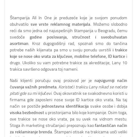
Štamparija All In One je preduzeće koje je svojom ponudom
obuhvatilo
sve vrste reklamnog materijala
. Možemo slobodno
reći da smo jedna od najuspešnijih štamparija u Beogradu, čemu
svedoče
godine poslovanja, stručnost i sveobuhvatan
asortiman
. Kroz dugogodišnji rad, spoznali smo do tančina
potrebe naših klijenata pa smo u svoju ponudu uvrstili
i trakice
koje se nose oko vrata za ključeve, mobilne telefone, ID kartice
i
drugo. Ukoliko su vam potrebne trakice za akreditacije, Lany 10
trakica savršeno odgovara toj nameni.
Naši klijenti poručuju ovaj proizvod jer je
najsigurniji način
čuvanja važnih predmeta
.
Koristeći trakicu Lany nikad se nećete
pitati gde su mi ključevi
. Ovaj okovratnik se svakodnevno koristi u
firmama gde zaposleni nose svoje ID kartice oko vrata. Na taj
način se postiže
jednostavna identifikacija
svake osobe i dobija
visoka bezbednost
u prostorijama bilo koje kompanije. Osim toga,
ove trakice se nose oko vrata, pa su uvek na vidnom mestu.
Stoga ih marketing stručanjaci prepoznaju kao
fantastičan način
za reklamiranje brenda
. Štampani otisak na trakicama uoči veliki