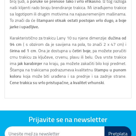
broj ljudi, a
poruke se prenose lako i vrlo efikasno
. Iz tog razloga
naši klijenti rado biraju brendiranje trakica. Mi izrađujemo trakice
sa logotipom ili drugim motivima na najsavremenijim mašinama.
To znači da će
štampani otisak ostati postojan vrlo dugo, a boje
jarke i upadljive.
Karakteristično za trakicu Lany 10 su njene dimenzije:
dužina od
94 cm
( s obzirom da je savijena na pola, to znači 2 x 47 cm) i
širina od 1 cm
. Ona je dostupna u
četiri boje
, pa možete poručiti
crnu trakicu za ključeve, crvenu, plavu ili belu. Ova vrste trakice
ima
jak karabinjer
na kraju, pa možete zakačiti bilo koji predmet.
Štampa na trakicama podrazumeva kvalitetnu
štampu u punom
koloru
koja može biti urađena i sa prednje i sa zadnje strane.
Cene trakica su vrlo pristupačne, a kvalitet vrhunski
.
Prijavite se na newsletter
Pretplata