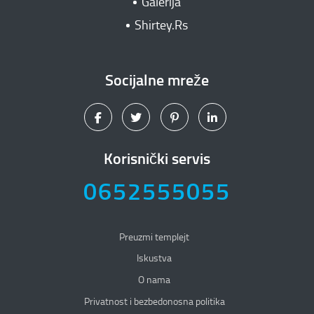
Galerija
Shirtey.Rs
Socijalne mreže
Korisnički servis
0652555055
Preuzmi templejt
Iskustva
O nama
Privatnost i bezbedonosna politika
Privatnost i bezbedonosna politika