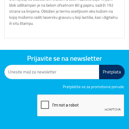
blok odštampan je na belom ofsetnom 80 g papiru, sadrži 192
strane sa linijama. Obložen je termo osetljivom eko kožom na
kojoj možemo raditi lasersku gravuru u boji lastiša, kao i digitalnu
ili situ štampu.
Prijavite se na newsletter
Pretplata
Pretplatite se za promotivne ponude.