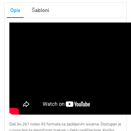
Opis
Šabloni
Dali 34.267 notes A5 formata sa zaobljenim ivicama. Dostupan je
u crnoj boji sa elastičnom trakom u četiri različite boje. Knjižni