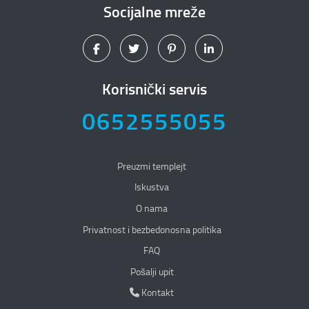
Socijalne mreže
Korisnički servis
0652555055
Preuzmi templejt
Iskustva
O nama
Privatnost i bezbedonosna politika
Privatnost i bezbedonosna politika
FAQ
Pošalji upit
Kontakt
Kontakt