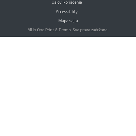
Uslovi korišćenja
Accessibility
Mapa sajta
All In One Print & Promo. Sva prava zadržana.