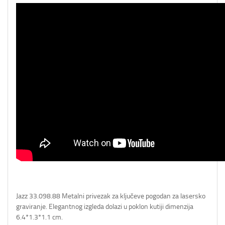
Jazz 33.098.88 Metalni privezak za ključeve pogodan za lasersko
graviranje. Elegantnog izgleda dolazi u poklon kutiji dimenzija
6.4*1.3*1.1 cm.