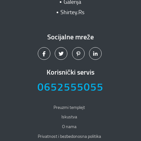
Galerija
Shirtey.Rs
Socijalne mreže
Korisnički servis
0652555055
Preuzmi templejt
Iskustva
O nama
Privatnost i bezbedonosna politika
Privatnost i bezbedonosna politika