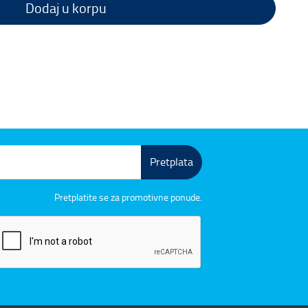
Dodaj u korpu
Pretplata
Pretplatite se za promotivne ponude.