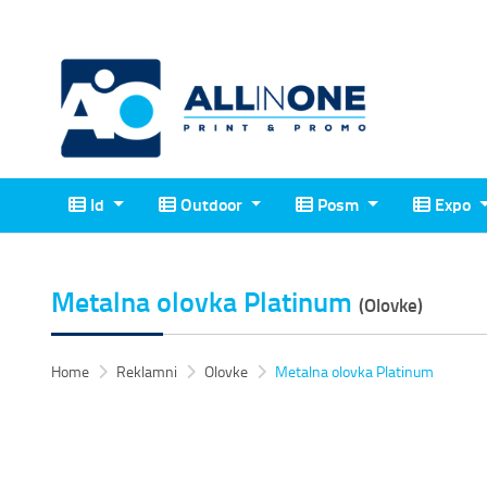
Id
Outdoor
Posm
Expo
Id
Outdoor
Posm
Expo
Metalna olovka Platinum
(Olovke)
Home
Reklamni
Olovke
Metalna olovka Platinum