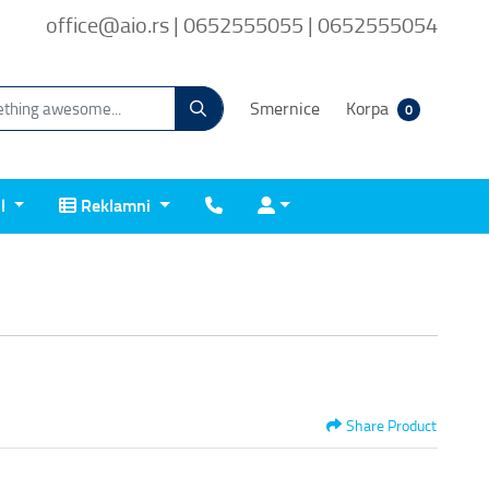
office@aio.rs | 0652555055 | 0652555054
Smernice
Korpa
0
Reklamni
Kontakt
Prijava
il
Reklamni
Share Product