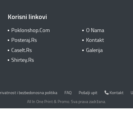
Korisni linkovi
Poklonshop.Com
O Nama
Posteraj.Rs
Kontakt
CaseIt.Rs
Galerija
Shirtey.Rs
rivatnost i bezbedonosna politika
Kontakt
rivatnost i bezbedonosna politika
FAQ
Pošalji upit
Kontakt
U
All In One Print & Promo. Sva prava zadržana.