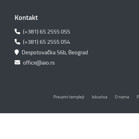
Kontakt
(+381) 65 2555 055
(+381) 65 2555 054
Despotovačka 56b, Beograd
office@aio.rs
P
Preuzmi templejt
Iskustva
O nama
P