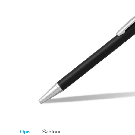
Opis
Šabloni