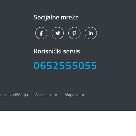
Socijalne mreže
Korisnički servis
0652555055
slovi korišćenja
Accessibility
Mapa sajta