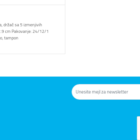
a, držač sa 5 izmenjivih
x 2.9 cm Pakovanje: 24/12/1
to, tampon