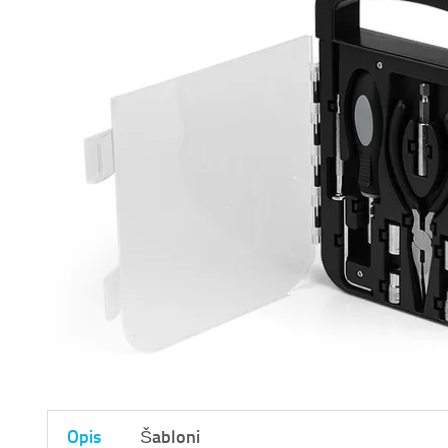
Opis
Šabloni