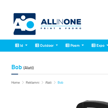
Id
Outdoor
Posm
Expo
Id
Outdoor
Posm
Expo
Bob
(Alati)
Home
Reklamni
Alati
Bob