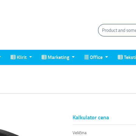
Klirit
Marketing
Office
Tekstil
Klirit
Marketing
Office
Tekst
Kalkulator cena
Veličina