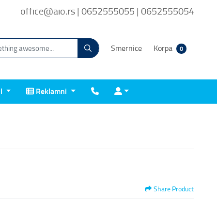
office@aio.rs | 0652555055 | 0652555054
Smernice
Korpa
0
Reklamni
Kontakt
Prijava
il
Reklamni
Share Product