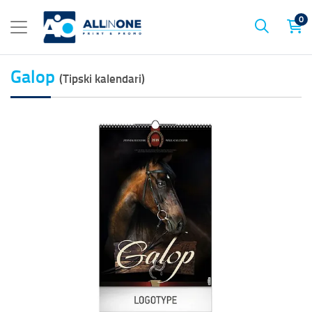
0
Galop
(Tipski kalendari)