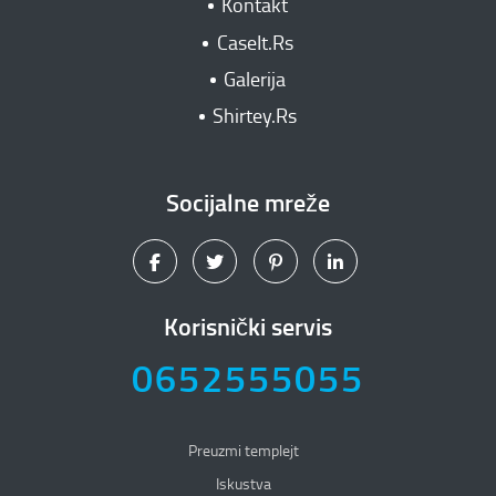
Kontakt
CaseIt.Rs
Galerija
Shirtey.Rs
Socijalne mreže
Korisnički servis
0652555055
Preuzmi templejt
Iskustva