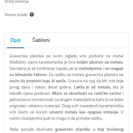
Vrsta sečenja
Vreme izrade
Opis
Šabloni
Graverska plastika po svom izgledu vrlo
podseća na metal
.
Međutim, njene karakteristike je čine
boljim izborom od metala
.
Savršena je za korišćenje napolju jer je
vodootporna
i
ne reaguje
na klimatske faktore.
Za razliku od metala graverska plastika
ne
može da promeni boju ili zarđa
. Gravura na njoj će biti iste boje
prvog dana i nakon deset godina.
Lakša je od metala
, što je
takođe njena prednost.
Može se obrađivati na različite načine
i
jednostavno kombinovati sa drugim materijalima kako bi se dobio
originalan reklamni materijal. Zbog svih navedenih karakteristika
vrlo često se koristi
umesto metala kao njegova imitacija
. U
nekim slučajevima ljudi ne mogu ni da primete razliku.
Naša ponuda obuhvata
graversku plastiku u boji brušenog