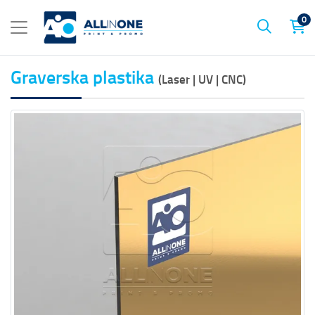
0
Graverska plastika
(Laser | UV | CNC)