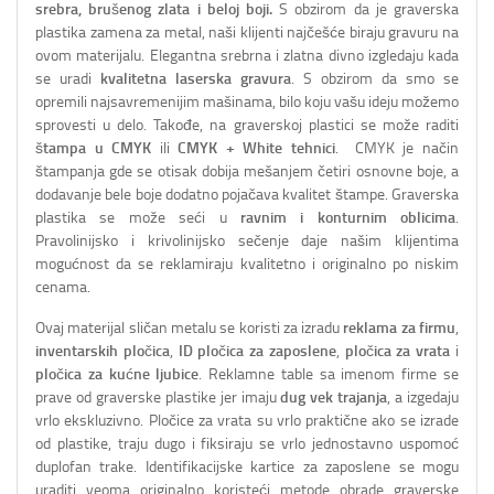
srebra, brušenog zlata i beloj boji.
S obzirom da je graverska
plastika zamena za metal, naši klijenti najčešće biraju gravuru na
ovom materijalu. Elegantna srebrna i zlatna divno izgledaju kada
se uradi
kvalitetna laserska gravura
. S obzirom da smo se
opremili najsavremenijim mašinama, bilo koju vašu ideju možemo
sprovesti u delo. Takođe, na graverskoj plastici se može raditi
štampa u CMYK
ili
CMYK + White tehnici
. CMYK je način
štampanja gde se otisak dobija mešanjem četiri osnovne boje, a
dodavanje bele boje dodatno pojačava kvalitet štampe. Graverska
plastika se može seći u
ravnim i konturnim oblicima
.
Pravolinijsko i krivolinijsko sečenje daje našim klijentima
mogućnost da se reklamiraju kvalitetno i originalno po niskim
cenama.
Ovaj materijal sličan metalu se koristi za izradu
reklama za firmu
,
inventarskih pločica
,
ID pločica za zaposlene
,
pločica za vrata
i
pločica za kućne ljubice
. Reklamne table sa imenom firme se
prave od graverske plastike jer imaju
dug vek trajanja
, a izgedaju
vrlo ekskluzivno. Pločice za vrata su vrlo praktične ako se izrade
od plastike, traju dugo i fiksiraju se vrlo jednostavno uspomoć
duplofan trake. Identifikacijske kartice za zaposlene se mogu
uraditi veoma originalno koristeći metode obrade graverske