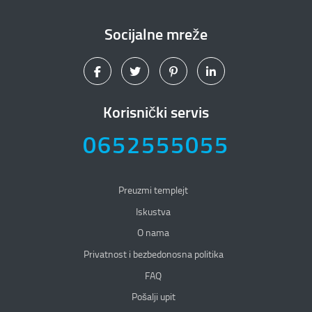
Socijalne mreže
Korisnički servis
0652555055
Preuzmi templejt
Iskustva
O nama
Privatnost i bezbedonosna politika
Privatnost i bezbedonosna politika
FAQ
Pošalji upit