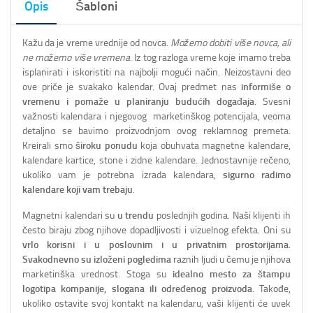
Opis
Šabloni
Kažu da je vreme vrednije od novca.
Možemo dobiti više novca, ali
ne možemo više vremena
. Iz tog razloga vreme koje imamo treba
isplanirati i iskoristiti na najbolji mogući način. Neizostavni deo
ove priče je svakako kalendar. Ovaj predmet nas
informiše o
vremenu i pomaže u planiranju budućih događaja
. Svesni
važnosti kalendara i njegovog marketinškog potencijala, veoma
detaljno se bavimo proizvodnjom ovog reklamnog premeta.
Kreirali smo
široku ponudu
koja obuhvata magnetne kalendare,
kalendare kartice, stone i zidne kalendare. Jednostavnije rečeno,
ukoliko vam je potrebna izrada kalendara,
sigurno radimo
kalendare koji vam trebaju
.
Magnetni kalendari su
u trendu
poslednjih godina. Naši klijenti ih
često biraju zbog njihove dopadljivosti i vizuelnog efekta. Oni su
vrlo korisni i u poslovnim i u privatnim prostorijama
.
Svakodnevno su izloženi pogledima
raznih ljudi u čemu je njihova
marketinška vrednost. Stoga su
idealno mesto za štampu
logotipa kompanije, slogana ili određenog proizvoda
. Takođe,
ukoliko ostavite svoj kontakt na kalendaru, vaši klijenti će uvek