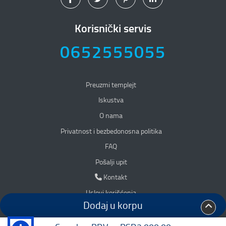
Korisnički servis
0652555055
Preuzmi templejt
Iskustva
O nama
Privatnost i bezbedonosna politika
Privatnost i bezbedonosna politika
FAQ
Pošalji upit
Kontakt
Kontakt
Uslovi korišćenja
Dodaj u korpu
Accessibility
Mapa sajta