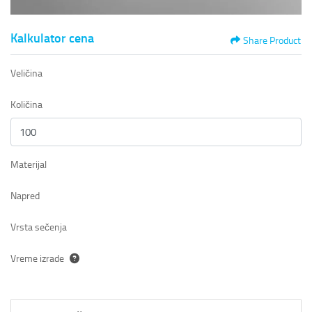
Kalkulator cena
Share Product
Veličina
Količina
Materijal
Napred
Vrsta sečenja
Vreme izrade