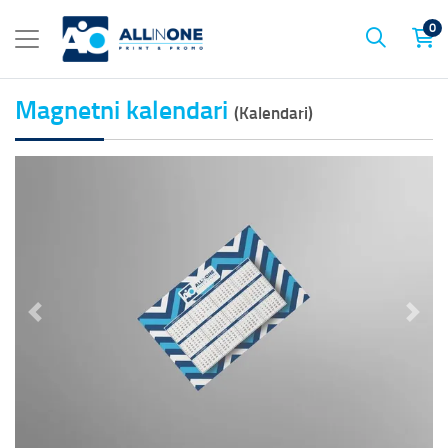
0
Magnetni kalendari
(Kalendari)