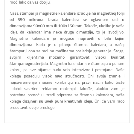
moći lako da vas dobiju.
Naša štamparija magnetne kalendare izrađuje
na magnetnoj foliji
od 350 mikrona
. Izrada kalendara se uglavnom radi
u
dimenzijama 90x60 mm ili 100x150 mm
. Takođe, ukoliko je vaša
ideja da kalendar ima neke druge dimenzije, to je izvodljivo.
Magnetne kalendare je
moguće napraviti u bilo kojim
dimenzijama
. Kada je u pitanju štampa kaledara, u našoj
štampariji ona se radi na mašinama poslednje generacije. Stoga,
svojim klijentima možemo garantovati
visoki kvalitet
štampanog
materijala
. Magnetni kalendari se štampaju u punom
koloru, pa sve nijanse budu vrlo intenzivne i postojane. Naše
kolege poseduju
visok nivo stručnosti.
Oni svoje znanje i
najsavremenije mašine kombinuju na pravi način kako biste
dobili savršen reklamni materijal. Takođe, ukoliko vam je
potrebna pomoć u izradi pripreme za štampu kalendara, naše
kolege
dizajneri su uvek puni kreativnih ideja
. Oni će vam rado
predstaviti svoje predloge.