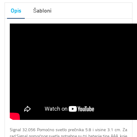
Opis
Šabloni
Signal 32.056 Pomoćno svetlo prečnika 5.8 i visine 3.1 cm. Za
rad Signal pomoćnog svetla potrebne su tri baterije tipa AAA, koje