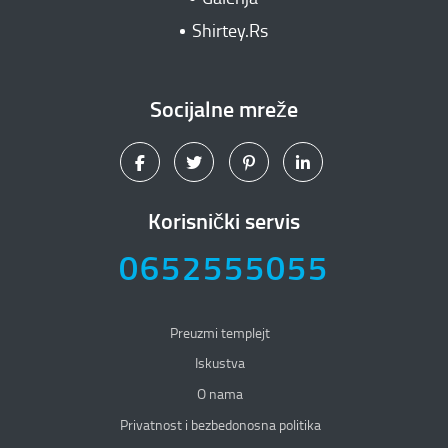
Shirtey.Rs
Socijalne mreže
Korisnički servis
0652555055
Preuzmi templejt
Iskustva
O nama
Privatnost i bezbedonosna politika
Privatnost i bezbedonosna politika