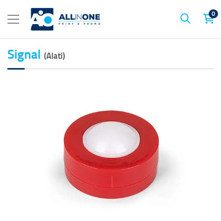
0
Signal
(Alati)