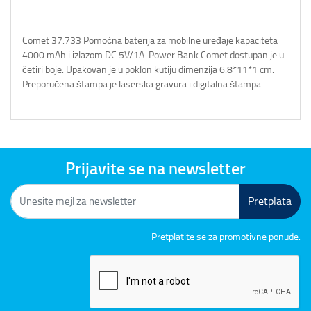
Comet 37.733 Pomoćna baterija za mobilne uređaje kapaciteta
4000 mAh i izlazom DC 5V/1A. Power Bank Comet dostupan je u
četiri boje. Upakovan je u poklon kutiju dimenzija 6.8*11*1 cm.
Preporučena štampa je laserska gravura i digitalna štampa.
Prijavite se na newsletter
Pretplata
Pretplatite se za promotivne ponude.