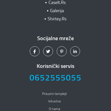
CaseIt.Rs
Galerija
Shirtey.Rs
Socijalne mreže
Korisnički servis
0652555055
Preuzmi templejt
Iskustva
O nama