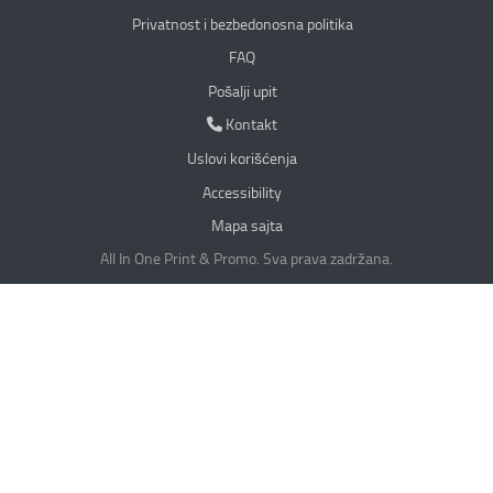
Privatnost i bezbedonosna politika
Privatnost i bezbedonosna politika
FAQ
Pošalji upit
Kontakt
Kontakt
Uslovi korišćenja
Accessibility
Mapa sajta
All In One Print & Promo. Sva prava zadržana.