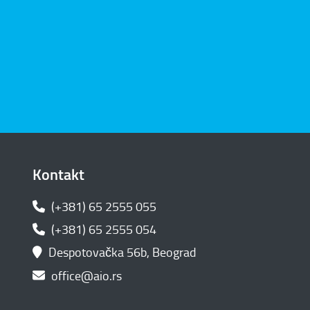
Kontakt
(+381) 65 2555 055
(+381) 65 2555 054
Despotovačka 56b, Beograd
office@aio.rs