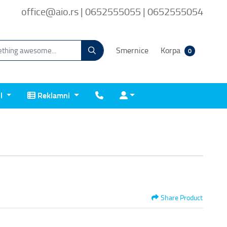
office@aio.rs | 0652555055 | 0652555054
Smernice
Korpa
0
Reklamni
Kontakt
Prijava
il
Reklamni
Share Product