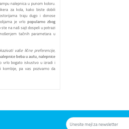
ampu nalepnica u punom koloru.
kera za kola, kako biste dobili
ostorijama traju dugo i donose
folijama je vrlo
popularno zbog
o ste na naš sajt dospeli u potrazi
unošenjem tačnih parametara u
azivati vaše lične preferencije,
nalepnice beba u autu, nalepnice
 vrlo bogato iskustvo u izradi i
 i kombije, pa vas pozivamo da