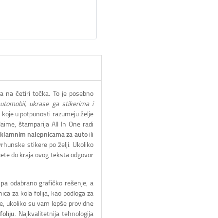
a na četiri točka. To je posebno
automobil, ukrase ga stikerima i
koje u potpunosti razumeju želje
Naime, štamparija All In One radi
eklamnim nalepnicama za auto
ili
vrhunske stikere po želji. Ukoliko
ćete do kraja ovog teksta odgovor
mpa
odabrano grafičko rešenje, a
ca za kola folija, kao podloga za
e, ukoliko su vam lepše providne
foliju
. Najkvalitetnija tehnologija