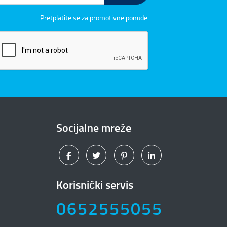
Pretplatite se za promotivne ponude.
Socijalne mreže
Korisnički servis
0652555055