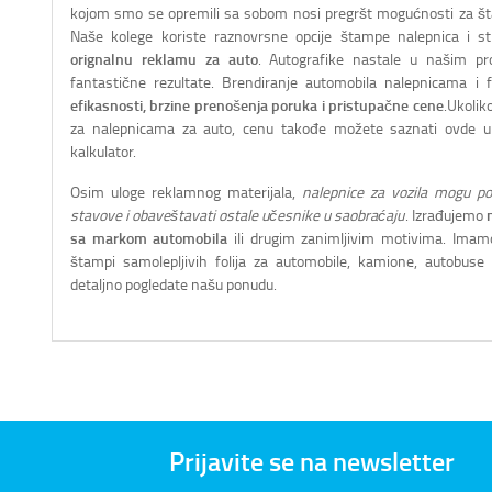
kojom smo se opremili sa sobom nosi pregršt mogućnosti za št
Naše kolege koriste raznovrsne opcije štampe nalepnica i sti
orignalnu reklamu za auto
. Autografike nastale u našim pr
fantastične rezultate. Brendiranje automobila nalepnicama i 
efikasnosti, brzine prenošenja poruka i pristupačne cene
.Ukolik
za nalepnicama za auto, cenu takođe možete saznati ovde 
kalkulator.
Osim uloge reklamnog materijala,
nalepnice za vozila mogu pok
stavove i obaveštavati ostale učesnike u saobraćaju
. Izrađujemo
sa markom automobila
ili drugim zanimljivim motivima. Imamo
štampi samolepljivih folija za automobile, kamione, autobuse
detaljno pogledate našu ponudu.
Prijavite se na newsletter