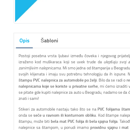
Opis
Šabloni
Postoji posebna vrsta ljubavi između čoveka i njegovog prijatelj
izraženo kod muškaraca koji se uvek trude da
ulepšaju svoj 
zanimljivim nalepnicama.
Mi smo jedna od štamparija u Beogradu 
svojih klijenata i imaju svu potrebnu tehnologiju da ih ispune. 
štampu PVC nalepnica za automobile po želji
. Bilo da se radi o
r
nalepnicama koje se koriste u privatne svrhe
, mi ćemo izraditi 
se pitate gde kupiti nalepnice za auto u Beogradu, nadamo se da 
znati i sami!
Stikeri za automobile nastaju tako što se na
PVC folijama šta
onda se
seče u ravnom ili konturnom obliku
. Kod štampe nalepni
štampu, može biti
bela mat PVC folija ili bela sjajna folija
. Takođ
nalepnice sa štampom, u ponudi imamo
providnu sjajnu i mat 