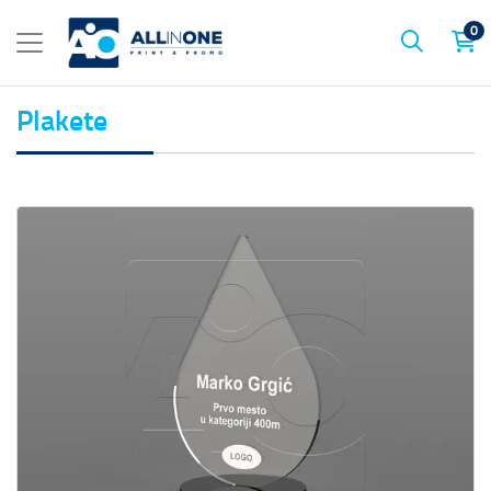
0
Plakete
Prikaz detalja Plaketa od klirita Drop