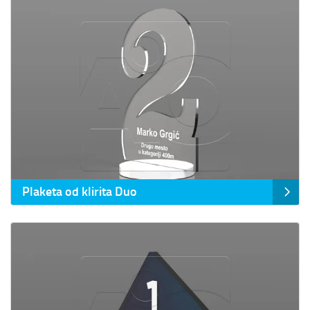
Plaketa od klirita Duo
Prikaz detalja Plaketa od klirita Fairy