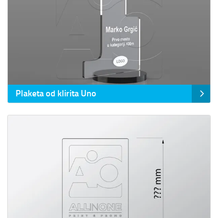
Plaketa od klirita Uno
Prikaz detalja Plaketa po zelji