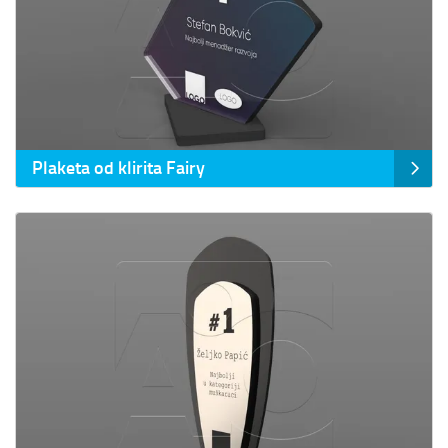
Plaketa od klirita Fairy
Prikaz detalja Plaketa od klirita Froya