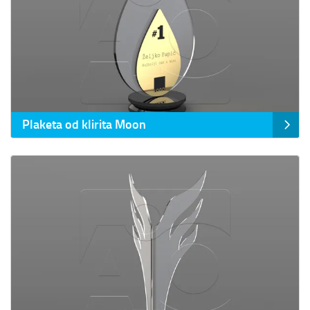
Plaketa od klirita Moon
Prikaz detalja Plaketa od klirita Neo