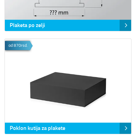
Plaketa po zelji
Prikaz detalja Poklon kutija za plakete
od 870rsd.
Poklon kutija za plakete