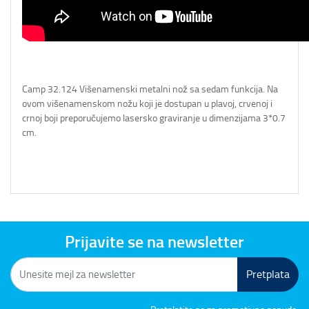
Camp 32.124 Višenamenski metalni nož sa sedam funkcija. Na
ovom višenamenskom nožu koji je dostupan u plavoj, crvenoj i
crnoj boji preporučujemo lasersko graviranje u dimenzijama 3*0.7
cm.
Prijavite se na newsletter
Pretplata