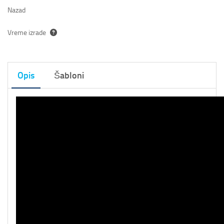
Nazad
Vreme izrade
Opis
Šabloni