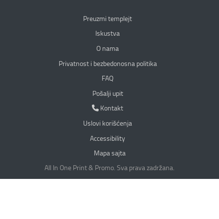
Preuzmi templejt
Iskustva
O nama
Privatnost i bezbedonosna politika
Privatnost i bezbedonosna politika
FAQ
Pošalji upit
Kontakt
Kontakt
Uslovi korišćenja
Accessibility
Mapa sajta
All In One Print & Promo. Sva prava zadržana.