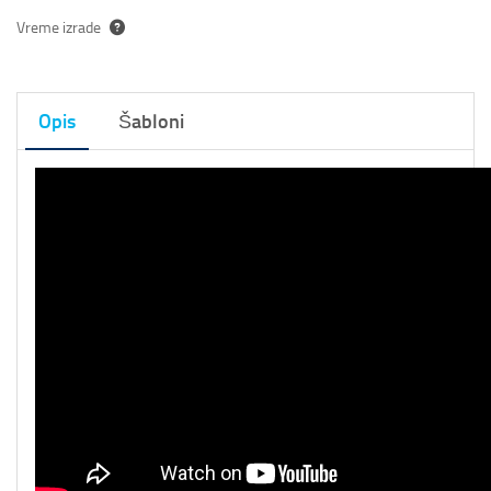
Vreme izrade
Opis
Šabloni