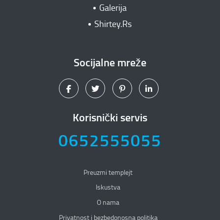
Galerija
Shirtey.Rs
Socijalne mreže
Korisnički servis
0652555055
Preuzmi templejt
Iskustva
O nama
Privatnost i bezbedonosna politika
Privatnost i bezbedonosna politika