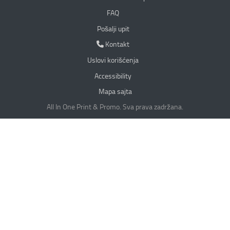
FAQ
Pošalji upit
Kontakt
Kontakt
Uslovi korišćenja
Accessibility
Mapa sajta
All In One Print & Promo. Sva prava zadržana.