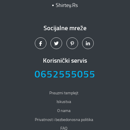
Shirtey.Rs
Socijalne mreže
Korisnički servis
0652555055
Preuzmi templejt
Iskustva
O nama
Privatnost i bezbedonosna politika
Privatnost i bezbedonosna politika
FAQ