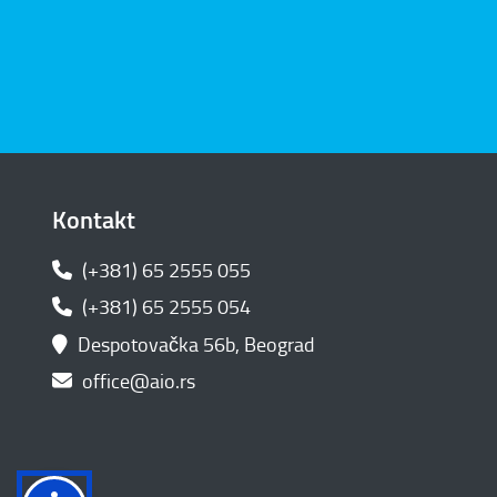
Kontakt
(+381) 65 2555 055
(+381) 65 2555 054
Despotovačka 56b, Beograd
office@aio.rs