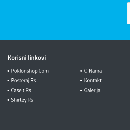
Korisni linkovi
Poklonshop.Com
O Nama
Posteraj.Rs
Kontakt
CaseIt.Rs
Galerija
Shirtey.Rs