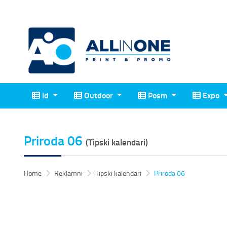
Id
Outdoor
Posm
Expo
Id
Outdoor
Posm
Expo
Priroda 06
(Tipski kalendari)
Home
Reklamni
Tipski kalendari
Priroda 06