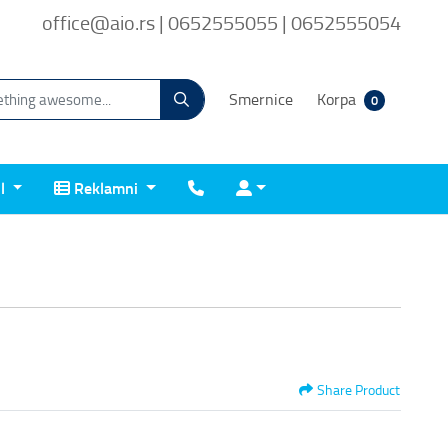
office@aio.rs | 0652555055 | 0652555054
Smernice
Korpa
0
Reklamni
Kontakt
Prijava
il
Reklamni
Share Product