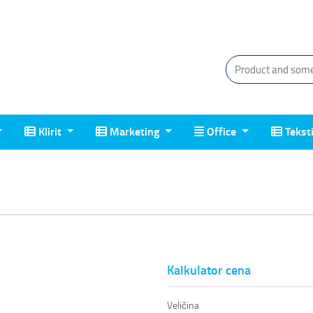
Klirit
Marketing
Office
Tekstil
Klirit
Marketing
Office
Tekst
Kalkulator cena
Veličina