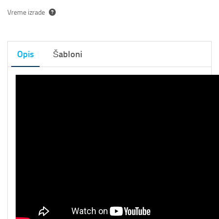
Vreme izrade
Opis
Šabloni