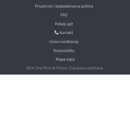
Privatnost i bezbedonosna politika
Privatnost i bezbedonosna politika
FAQ
Pošalji upit
Kontakt
Kontakt
Uslovi korišćenja
Accessibility
Mapa sajta
All In One Print & Promo. Sva prava zadržana.