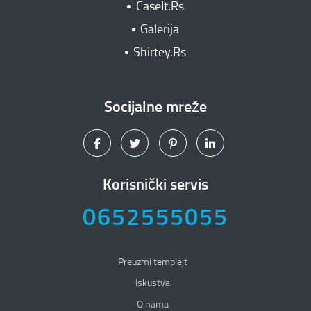
CaseIt.Rs
Galerija
Shirtey.Rs
Socijalne mreže
Korisnički servis
0652555055
Preuzmi templejt
Iskustva
O nama