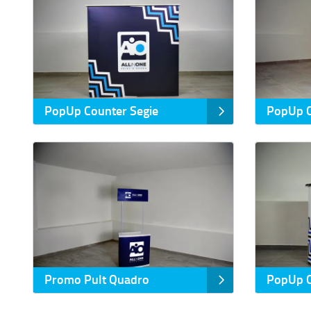
PopUp Counter Segie
PopUp C
Prikaz detalja Promo Pult Quadro
Prikaz detalj
Promo Pult Quadro
PopUp C