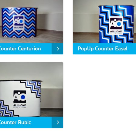
ounter Centurion
PopUp Counter Easel
a PopUp Counter Rubic
ounter Rubic