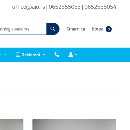
office@aio.rs | 0652555055 | 0652555054
Smernice
Korpa
0
Reklamni
Kontakt
Prijava
il
Reklamni
Prikaz detalja PopUp Counter Practico