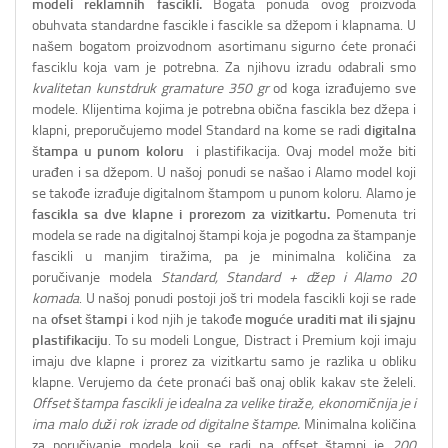
modeli reklamnih fascikli.
Bogata ponuda ovog proizvoda
obuhvata standardne fascikle i fascikle sa džepom i klapnama. U
našem bogatom proizvodnom asortimanu sigurno ćete pronaći
fasciklu koja vam je potrebna. Za njihovu izradu odabrali smo
kvalitetan kunstdruk gramature 350 gr
od koga izrađujemo sve
modele. Klijentima kojima je potrebna obična fascikla bez džepa i
klapni, preporučujemo model Standard na kome se radi
digitalna
štampa u punom koloru
i plastifikacija. Ovaj model može biti
urađen i sa džepom. U našoj ponudi se našao i Alamo model koji
se takođe izrađuje digitalnom štampom u punom koloru. Alamo je
fascikla sa dve klapne i prorezom za vizitkartu.
Pomenuta tri
modela se rade na digitalnoj štampi koja je pogodna za štampanje
fascikli u manjim tiražima, pa je minimalna količina za
poručivanje modela
Standard, Standard + džep i Alamo 20
komada
. U našoj ponudi postoji još tri modela fascikli koji se rade
na
ofset štampi
i kod njih je takođe
moguće uraditi mat ili sjajnu
plastifikaciju
. To su modeli Longue, Distract i Premium koji imaju
imaju dve klapne i prorez za vizitkartu samo je razlika u obliku
klapne. Verujemo da ćete pronaći baš onaj oblik kakav ste želeli.
Offset štampa fascikli je
i
dealna za velike tiraže, ekonomičnija je i
ima malo duži rok izrade od digitalne štampe.
Minimalna količina
za poručivanje modela koji se radi na offset štampi je
200