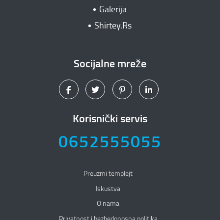
Galerija
Shirtey.Rs
Socijalne mreže
Korisnički servis
0652555055
Preuzmi templejt
Iskustva
O nama
Privatnost i bezbedonosna politika
Privatnost i bezbedonosna politika