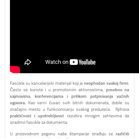
Fascikle su kancelarijski materijal koji je
neophodan svakoj firmi
.
Često se koriste i u promotivnim aktivnostima,
posebno na
sajmovima, konferencijama i prilikom potpisivanja važnih
ugovora.
Kao verni čuvari svih bitnih dokumenata, dobile su
značajno mesto u funkcionisanju svakog preduzeća. Njihova
praktičnost i upotrebljivost
rezultira mnogim zahtevima da
izradimo fascikle za dokumenta.
U proizvodnom pogonu naše štamparije izrađuju se
različiti