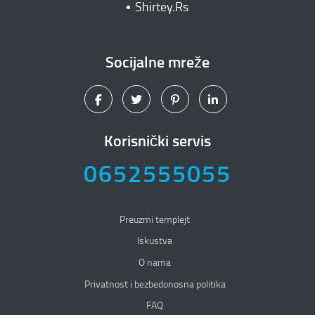
Shirtey.Rs
Socijalne mreže
Korisnički servis
0652555055
Preuzmi templejt
Iskustva
O nama
Privatnost i bezbedonosna politika
Privatnost i bezbedonosna politika
FAQ