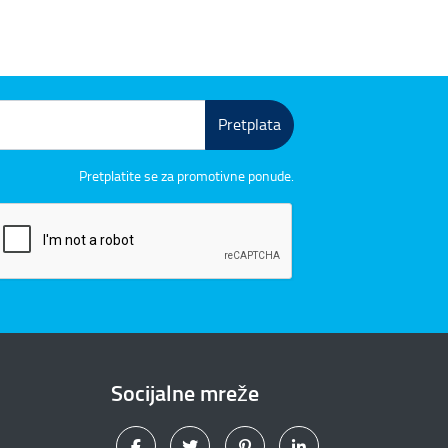
Pretplata
Pretplatite se za promotivne ponude.
Socijalne mreže