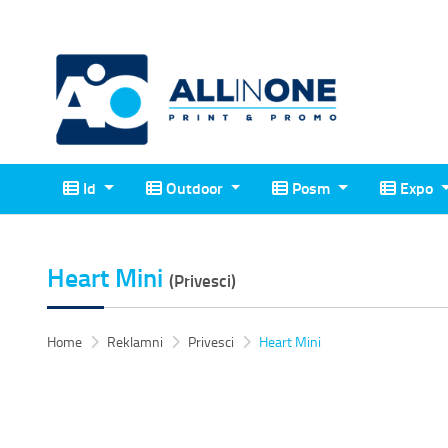
Id
Outdoor
Posm
Expo
Id
Outdoor
Posm
Expo
Heart Mini
(Privesci)
Home
Reklamni
Privesci
Heart Mini