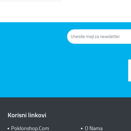
Korisni linkovi
Poklonshop.Com
O Nama