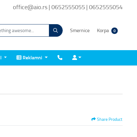
office@aio.rs | 0652555055 | 0652555054
Smernice
Korpa
0
Reklamni
Kontakt
Prijava
il
Reklamni
Share Product