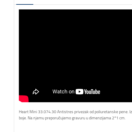
Heart Mini 33.074.30 Antistres privezak od poliuretanske pene. Iz
boje. Na njemu preporučujemo gravuru u dimenzijama 2*1 cm.