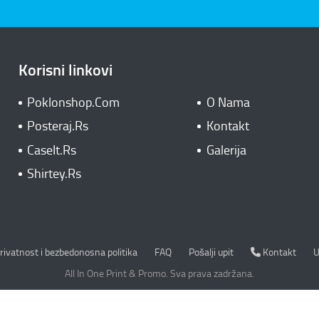
Korisni linkovi
Poklonshop.Com
O Nama
Posteraj.Rs
Kontakt
CaseIt.Rs
Galerija
Shirtey.Rs
rivatnost i bezbedonosna politika
Kontakt
rivatnost i bezbedonosna politika
FAQ
Pošalji upit
Kontakt
U
All In One Print & Promo. Sva prava zadržana.