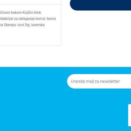
čnom trakom Knjižni blok:
aterijal za oblaganje korice: termo
a štampa: suvi žig, laserska