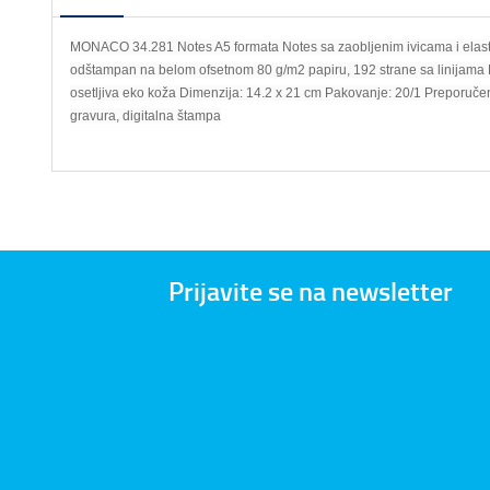
MONACO 34.281 Notes A5 formata Notes sa zaobljenim ivicama i elasti
odštampan na belom ofsetnom 80 g/m2 papiru, 192 strane sa linijama M
osetljiva eko koža Dimenzija: 14.2 x 21 cm Pakovanje: 20/1 Preporučen
gravura, digitalna štampa
Prijavite se na newsletter