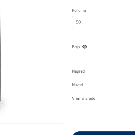
Količina
Boja
Napred
Nazad
Vreme izrade