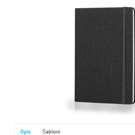
Opis
Šabloni