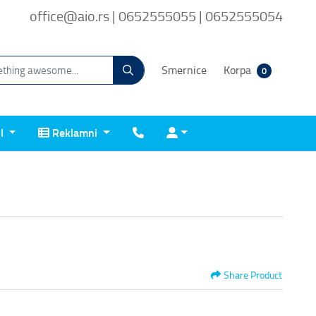
office@aio.rs | 0652555055 | 0652555054
Smernice
Korpa
0
Reklamni
Kontakt
Prijava
il
Reklamni
Share Product