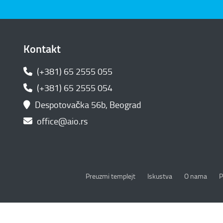
Kontakt
(+381) 65 2555 055
(+381) 65 2555 054
Despotovačka 56b, Beograd
office@aio.rs
P
Preuzmi templejt
Iskustva
O nama
P