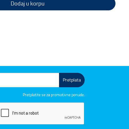
Dodaj u korpu
Pretplata
Pretplatite se za promotivne ponude.