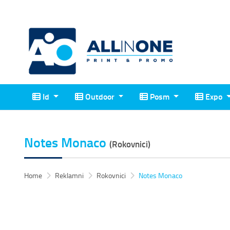
Id
Outdoor
Posm
Expo
Id
Outdoor
Posm
Expo
Notes Monaco
(Rokovnici)
Home
Reklamni
Rokovnici
Notes Monaco