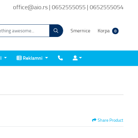
office@aio.rs | 0652555055 | 0652555054
Smernice
Korpa
0
Reklamni
Kontakt
Prijava
il
Reklamni
Share Product