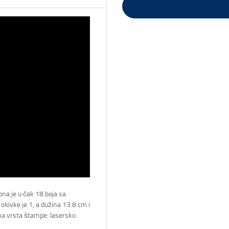
na je u čak 18 boja sa
 olovke je 1, a dužina 13.8 cm i
na vrsta štampe: lasersko