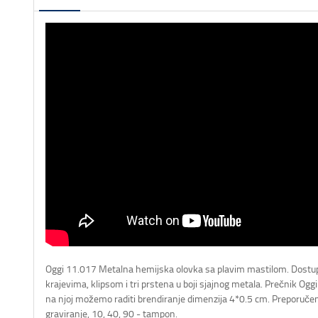
Oggi 11.017 Metalna hemijska olovka sa plavim mastilom. Dostup
krajevima, klipsom i tri prstena u boji sjajnog metala. Prečnik Oggi
na njoj možemo raditi brendiranje dimenzija 4*0.5 cm. Preporuče
graviranje, 10, 40, 90 - tampon.