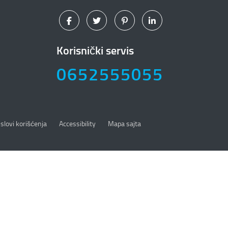
Korisnički servis
0652555055
slovi korišćenja
Accessibility
Mapa sajta