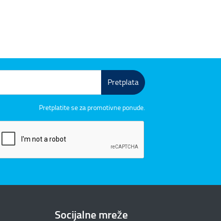
Pretplata
Pretplatite se za promotivne ponude.
Socijalne mreže