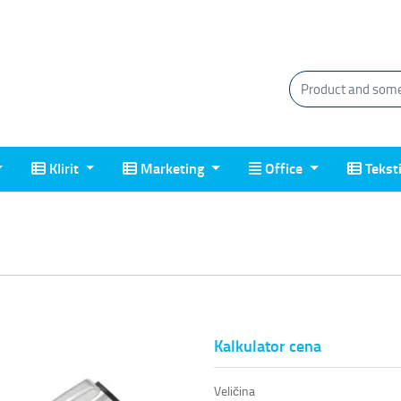
Klirit
Marketing
Office
Tekstil
Klirit
Marketing
Office
Tekst
Kalkulator cena
Veličina