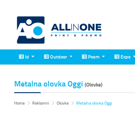
Id
Outdoor
Posm
Expo
Id
Outdoor
Posm
Expo
Metalna olovka Oggi
(Olovke)
Home
Reklamni
Olovke
Metalna olovka Oggi