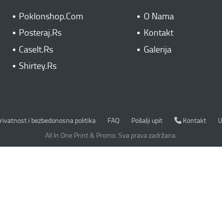
Poklonshop.Com
O Nama
Posteraj.Rs
Kontakt
CaseIt.Rs
Galerija
Shirtey.Rs
rivatnost i bezbedonosna politika
Kontakt
rivatnost i bezbedonosna politika
FAQ
Pošalji upit
Kontakt
U
All In One Print & Promo. Sva prava zadržana.