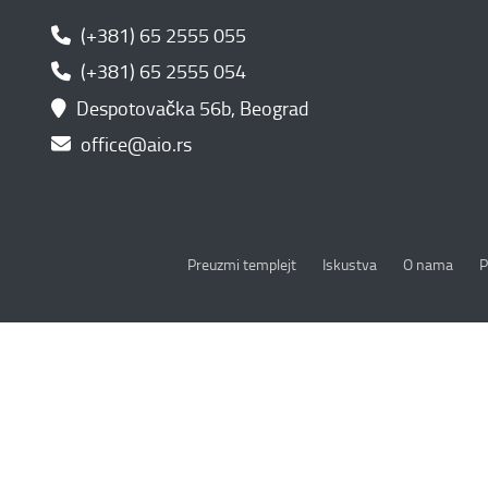
(+381) 65 2555 055
(+381) 65 2555 054
Despotovačka 56b, Beograd
office@aio.rs
P
Preuzmi templejt
Iskustva
O nama
P