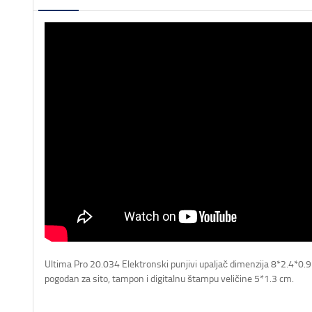
Ultima Pro 20.034 Elektronski punjivi upaljač dimenzija 8*2.4*0.9 
pogodan za sito, tampon i digitalnu štampu veličine 5*1.3 cm.