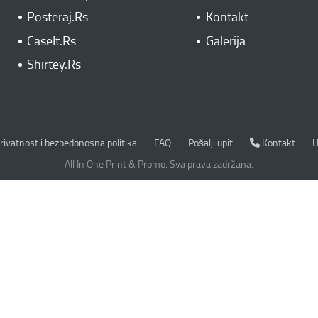
Posteraj.Rs
Kontakt
CaseIt.Rs
Galerija
Shirtey.Rs
rivatnost i bezbedonosna politika
Kontakt
rivatnost i bezbedonosna politika
FAQ
Pošalji upit
Kontakt
U
All In One Print & Promo. Sva prava zadržana.