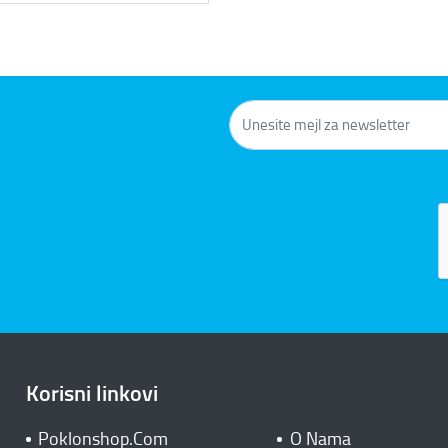
Korisni linkovi
Poklonshop.Com
O Nama