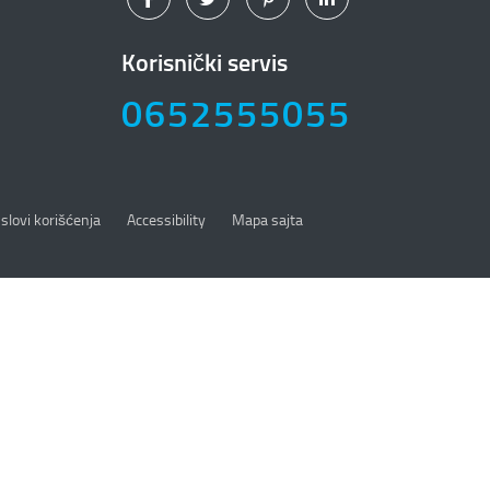
Korisnički servis
0652555055
slovi korišćenja
Accessibility
Mapa sajta