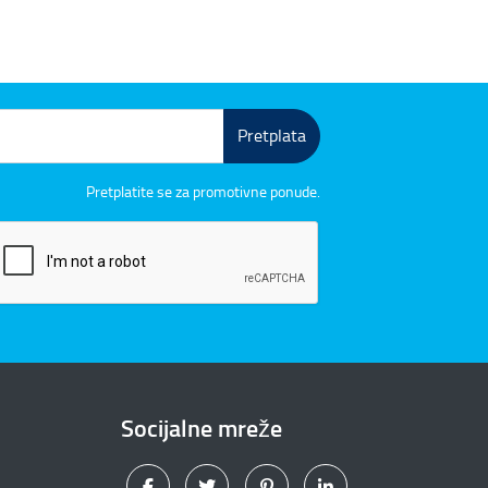
Pretplata
Pretplatite se za promotivne ponude.
Socijalne mreže