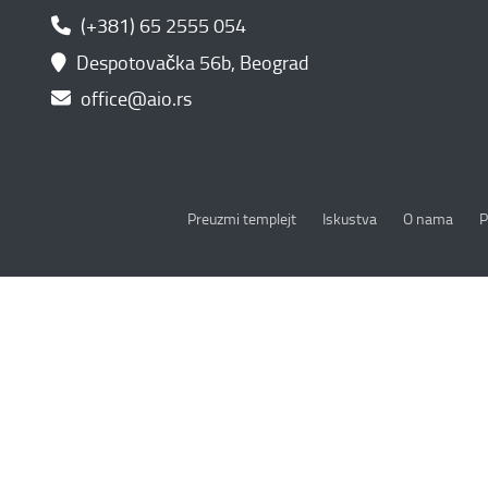
(+381) 65 2555 054
Despotovačka 56b, Beograd
office@aio.rs
P
Preuzmi templejt
Iskustva
O nama
P