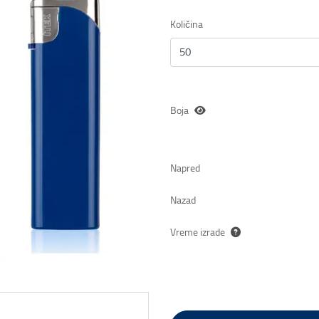
Količina
Boja
Napred
Nazad
Vreme izrade