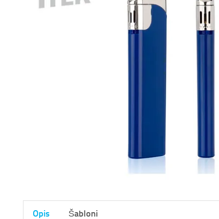
Opis
Šabloni