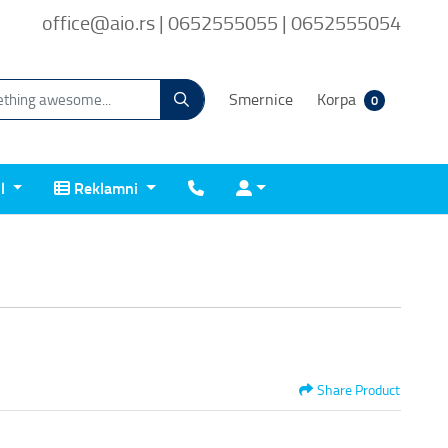
office@aio.rs | 0652555055 | 0652555054
Smernice
Korpa
0
Reklamni
Kontakt
Prijava
il
Reklamni
Share Product