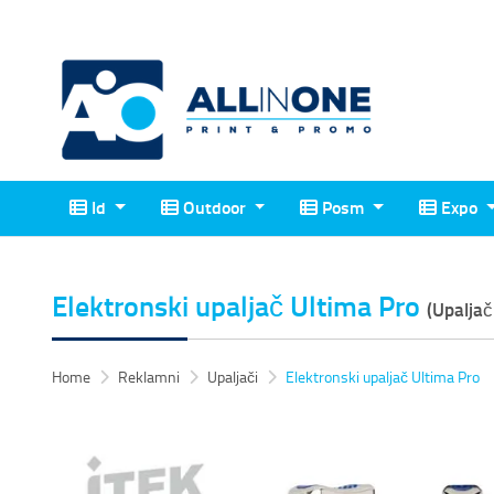
Id
Outdoor
Posm
Expo
Id
Outdoor
Posm
Expo
Elektronski upaljač Ultima Pro
(Upaljač
Home
Reklamni
Upaljači
Elektronski upaljač Ultima Pro