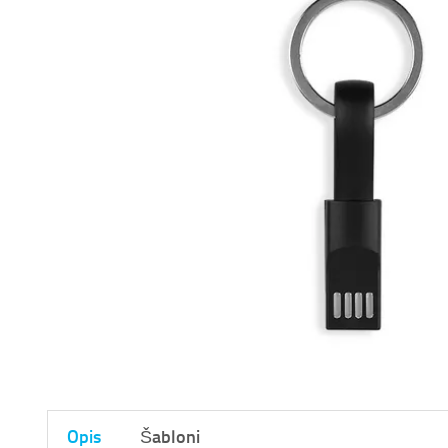
Opis
Šabloni