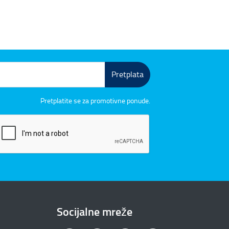
Pretplata
Pretplatite se za promotivne ponude.
Socijalne mreže