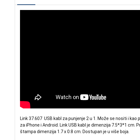
Link 37.607 
 USB kabl za punjenje 2 u 1. Može se nositi i kao 
za iPhone i Android. Link USB kabl je dimenzija 7.5*3*1 cm. 
štampa dimenzija 1.7 x 0.8 cm. Dostupan je u više boja.