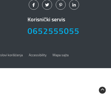
Korisnički servis
0652555055
slovi korišćenja
Accessibility
Mapa sajta