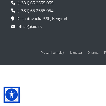
(+381) 65 2555 055
(+381) 65 2555 054
Despotovačka 56b, Beograd
office@aio.rs
P
Preuzmi templejt
Iskustva
O nama
P