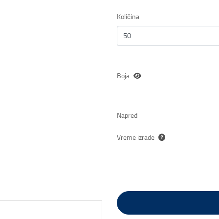
Količina
Boja
Napred
Vreme izrade