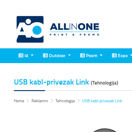
Id
Outdoor
Posm
Expo
Id
Outdoor
Posm
Expo
USB kabl-privezak Link
(Tehnologija)
Home
Reklamni
Tehnologija
USB kabl-privezak Link