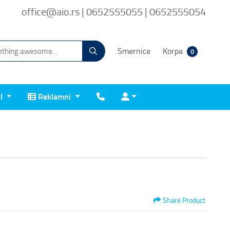
office@aio.rs | 0652555055 | 0652555054
Smernice
Korpa
0
Reklamni
Kontakt
Prijava
il
Reklamni
Share Product