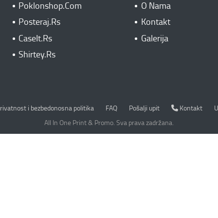
Poklonshop.Com
O Nama
Posteraj.Rs
Kontakt
CaseIt.Rs
Galerija
Shirtey.Rs
rivatnost i bezbedonosna politika
Kontakt
rivatnost i bezbedonosna politika
FAQ
Pošalji upit
Kontakt
U
All In One Print & Promo. Sva prava zadržana.