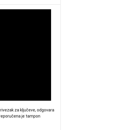
privezak za ključeve, odgovara 
Preporučena je tampon 