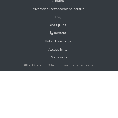
O nama
Privatnost i bezbedonosna politika
Privatnost i bezbedonosna politika
FAQ
Pošalji upit
Kontakt
Kontakt
Uslovi korišćenja
Accessibility
Mapa sajta
All In One Print & Promo. Sva prava zadržana.