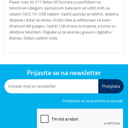
Power note 34.271 Notes A5 formata sa portfoliom sa
tekstilnom oblogom i pomoćnom baterijom od 4000 mAh sa
izlazom 5V/2.1A i USB kablom. Sadrži postolje za telefon, dodatne
džepove i držač za olovku. Knjižni blok je odštampan na krem
ofsetnom 80 g papiru. Sadrži 128 strana sa linijama, a korice su
obložene tekstilom. Pogodan je za lasersku gravuru i digitalnu
štampu. Dolazi u poklon kutiji.
Prijavite se na newsletter
Pretplata
Pretplatite se za promotivne ponude.