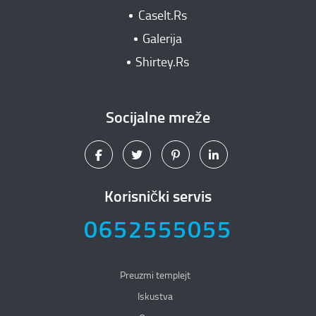
CaseIt.Rs
Galerija
Shirtey.Rs
Socijalne mreže
Korisnički servis
0652555055
Preuzmi templejt
Iskustva