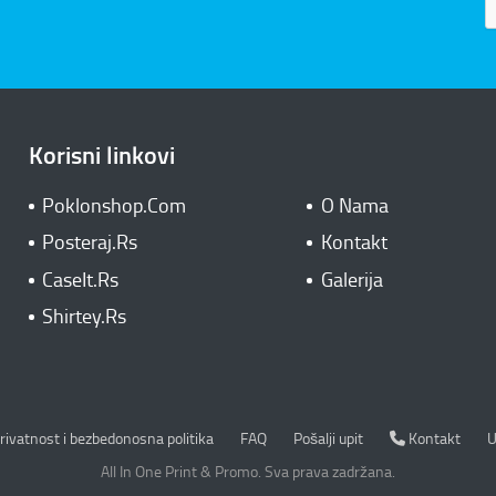
Korisni linkovi
Poklonshop.Com
O Nama
Posteraj.Rs
Kontakt
CaseIt.Rs
Galerija
Shirtey.Rs
rivatnost i bezbedonosna politika
Kontakt
rivatnost i bezbedonosna politika
FAQ
Pošalji upit
Kontakt
U
All In One Print & Promo. Sva prava zadržana.