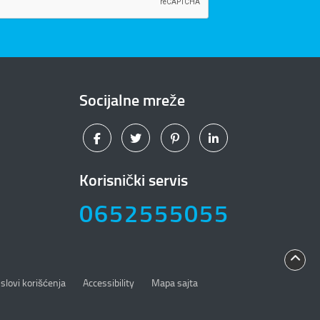
Socijalne mreže
Korisnički servis
0652555055
slovi korišćenja
Accessibility
Mapa sajta