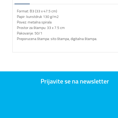
Format: B3 (33 x 47.5 cm)
Papir: kunstdruk 130 g/m2
Povez: metalna spirala
Prostor za štampu: 33 x 7.5 cm
Pakovanje: 50/1
Preporucena štampa: sito štampa, digitalna štampa.
Prijavite se na newsletter