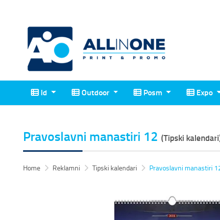
Id
Outdoor
Posm
Expo
Id
Outdoor
Posm
Expo
Pravoslavni manastiri 12
(Tipski kalendari
Home
Reklamni
Tipski kalendari
Pravoslavni manastiri 1