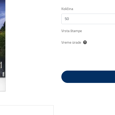
Količina
Vrsta štampe
Vreme izrade