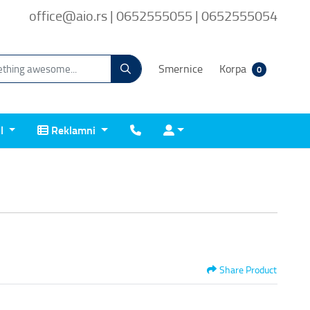
office@aio.rs | 0652555055 | 0652555054
Smernice
Korpa
0
Reklamni
Kontakt
Prijava
il
Reklamni
Share Product