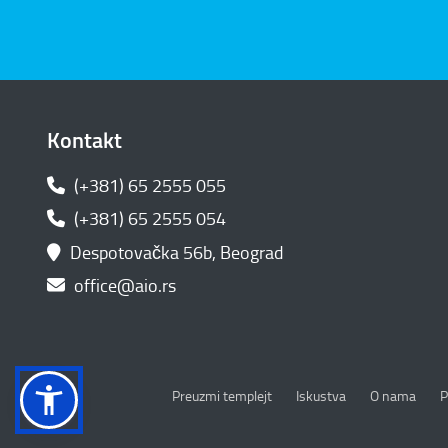
Kontakt
(+381) 65 2555 055
(+381) 65 2555 054
Despotovačka 56b, Beograd
office@aio.rs
P
Preuzmi templejt
Iskustva
O nama
P