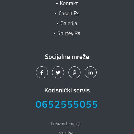
Kontakt
CaseIt.Rs
Galerija
Shirtey.Rs
Socijalne mreže
Korisnički servis
0652555055
Preuzmi templejt
Iskustva