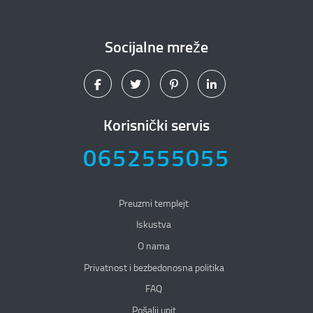
Socijalne mreže
Korisnički servis
0652555055
Preuzmi templejt
Iskustva
O nama
Privatnost i bezbedonosna politika
Privatnost i bezbedonosna politika
FAQ
Pošalji upit