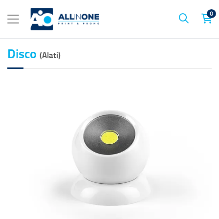
0
Disco
(Alati)