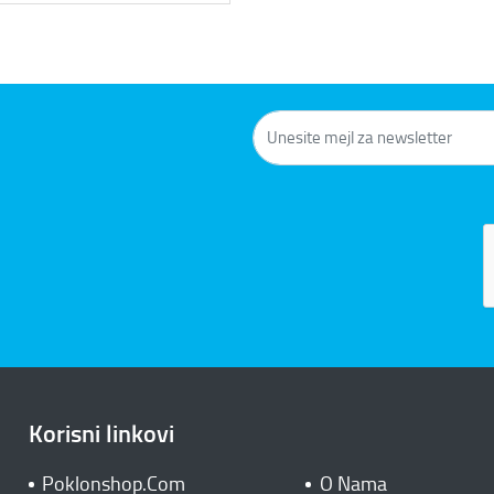
Korisni linkovi
Poklonshop.Com
O Nama