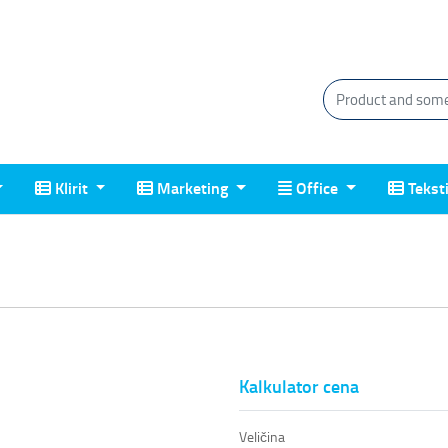
Klirit
Marketing
Office
Tekstil
Klirit
Marketing
Office
Tekst
Kalkulator cena
Veličina