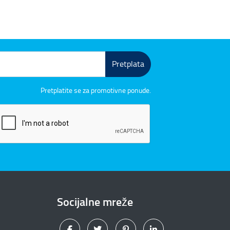
Pretplata
Pretplatite se za promotivne ponude.
Socijalne mreže