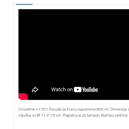
Smoothie 41.051 Posuda za hranu zapremine 800 ml. Dimenzije ov
viljuška su Ø 11.3*19 cm. Pogodna je za tampon štampu veličine