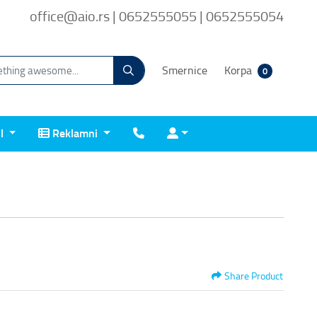
office@aio.rs | 0652555055 | 0652555054
Smernice
Korpa
0
Reklamni
Kontakt
Prijava
il
Reklamni
Share Product