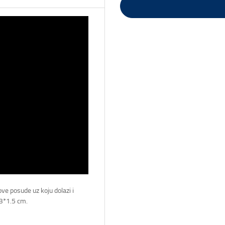
e posude uz koju dolazi i
 3*1.5 cm.