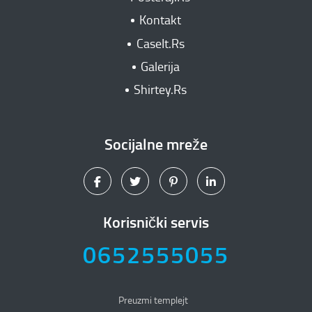
Kontakt
CaseIt.Rs
Galerija
Shirtey.Rs
Socijalne mreže
Korisnički servis
0652555055
Preuzmi templejt