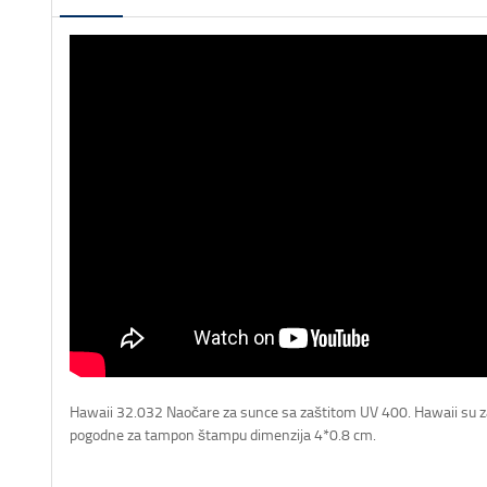
Hawaii 32.032 Naočare za sunce sa zaštitom UV 400. Hawaii su z
pogodne za tampon štampu dimenzija 4*0.8 cm.