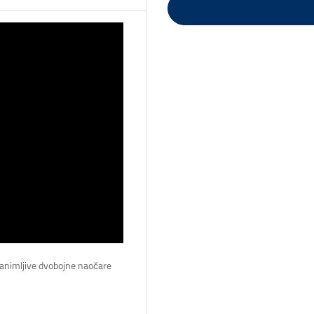
animljive dvobojne naočare