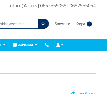
office@aio.rs | 0652555055 | 0652555054
Smernice
Korpa
0
Reklamni
Kontakt
Prijava
il
Reklamni
Share Product