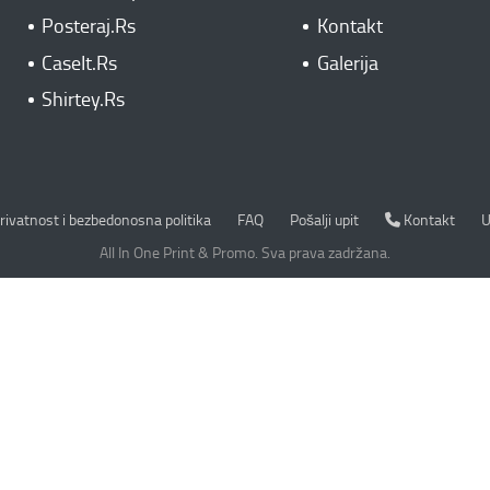
Posteraj.Rs
Kontakt
CaseIt.Rs
Galerija
Shirtey.Rs
rivatnost i bezbedonosna politika
Kontakt
rivatnost i bezbedonosna politika
FAQ
Pošalji upit
Kontakt
U
All In One Print & Promo. Sva prava zadržana.