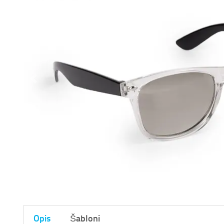
Opis
Šabloni