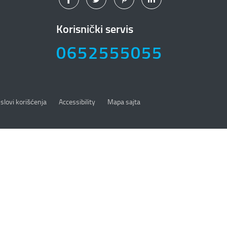
Korisnički servis
0652555055
slovi korišćenja
Accessibility
Mapa sajta