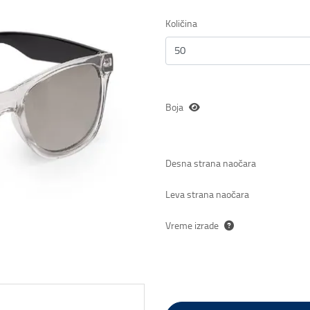
Količina
Boja
Desna strana naočara
Leva strana naočara
Vreme izrade