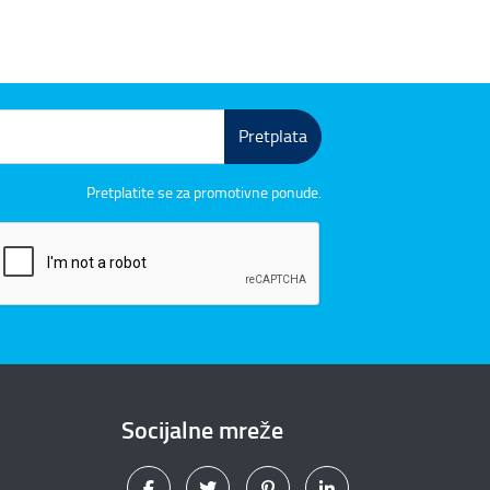
Pretplata
Pretplatite se za promotivne ponude.
Socijalne mreže