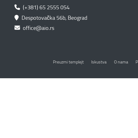
(+381) 65 2555 054
Despotovačka 56b, Beograd
office@aio.rs
P
Preuzmi templejt
Iskustva
O nama
P