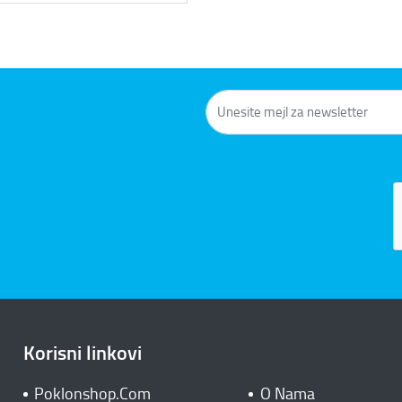
Korisni linkovi
Poklonshop.Com
O Nama