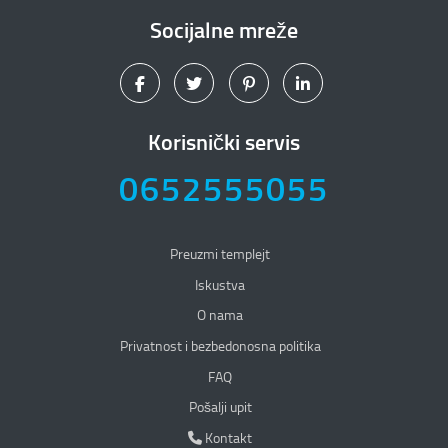
Socijalne mreže
Korisnički servis
0652555055
Preuzmi templejt
Iskustva
O nama
Privatnost i bezbedonosna politika
Privatnost i bezbedonosna politika
FAQ
Pošalji upit
Kontakt
Kontakt