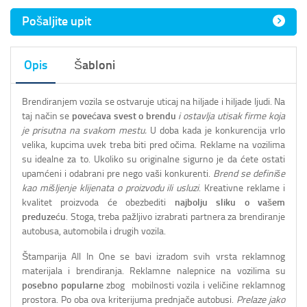
Pošaljite upit
Opis
Šabloni
Brendiranjem vozila se ostvaruje uticaj na hiljade i hiljade ljudi. Na
taj način se
povećava svest o brendu
i ostavlja utisak firme koja
je prisutna na svakom mestu.
U doba kada je konkurencija vrlo
velika, kupcima uvek treba biti pred očima. Reklame na vozilima
su idealne za to. Ukoliko su originalne sigurno je da ćete ostati
upamćeni i odabrani pre nego vaši konkurenti.
Brend se definiše
kao mišljenje klijenata o proizvodu ili usluzi
. Kreativne reklame i
kvalitet proizvoda će obezbediti
najbolju sliku o vašem
preduzeću
. Stoga, treba pažljivo izrabrati partnera za brendiranje
autobusa, automobila i drugih vozila.
Štamparija All In One se bavi izradom svih vrsta reklamnog
materijala i brendiranja. Reklamne nalepnice na vozilima su
posebno popularne
zbog mobilnosti vozila i veličine reklamnog
prostora. Po oba ova kriterijuma prednjače autobusi.
Prelaze jako