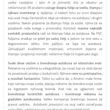
velike razdaljine i lako ih je primetiti, što je idealno za
reklamiranje.
Mi pružamo
usluge dizajna folija za vozila, štampu i
njihovo montiranje
tj. lepljenje. U našem timu su vrsni dizajneri
koji uvek imaju fantastične ideje za reklamu na autobusu i drugim
vozilima. Nakon pripreme za štampu folija za vozila, njima će se
pozabaviti naše kolege u proizvodnji. Koristeći
mašine najboljih
svetskih proizvođača
radi se štampa folija za autobuse. Na PVC
folijama izrađuje se
print po vašoj želji
, a potom se one seku u
dogovorenom obliku. Vrlo pažljivo se lepe na autobuse.
Zahvaljujući kvalitetnom materijalu, vrhunskim bojama za
štampu i propisnoj montaži, reklamne folije će trajati jako dugo.
Svaki dinar uložen u brendiranje autobusa se višestruko vrati
.
Reklame na vozilima su višegodišnje, pa novac koji se uloži danas
će povećavati prodaju u budućnosti. Njihove
cene su pristupačne,
a rezultati fantastični
. Toliko su važne da, u Americi male firme,
koje nemaju svoja vozila, plaćaju nekome da brendira svoje vozilo
sa logotipom njihovog brenda. Kod nas se uglavnom radi
brendiranje turističkih autobusa
i
montiranje reklama na
gradskim autobusima
. Velike kompanije bredniraju buseve za
prevoz radnika.
Autobuski prevoznici na ovaj način označavaju
svoju flotu, reklamiraju se i povećavaju broj prodatih karti
.