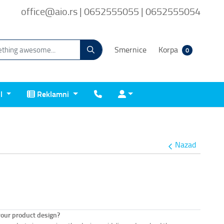
office@aio.rs | 0652555055 | 0652555054
Smernice
Korpa
0
Reklamni
Kontakt
Prijava
il
Reklamni
Nazad
your product design?