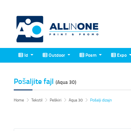
Id
Outdoor
Posm
Expo
Id
Outdoor
Posm
Expo
Pošaljite fajl
(Aqua 30)
Home
Tekstil
Peškiri
Aqua 30
Pošalji dizajn