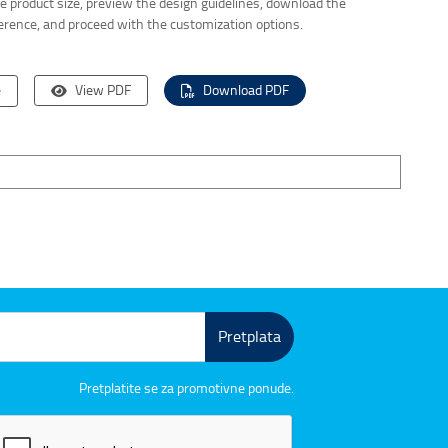
the product size, preview the design guidelines, download the
ference, and proceed with the customization options.
e
View PDF
Download PDF
Pretplata
Pretplatite se za promotivne ponude.