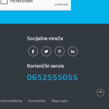
Socijalne mreže
Korisnički servis
0652555055
slovi korišćenja
Accessibility
Mapa sajta