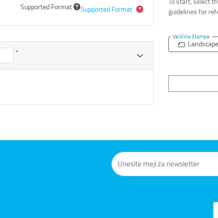
To start, select 
Supported Format
Supported Format
guidelines for re
Veličina štampe
Landscap
*