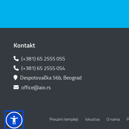
Kontakt
(+381) 65 2555 055
(+381) 65 2555 054
Despotovačka 56b, Beograd
office@aio.rs
P
Preuzmi templejt
Iskustva
O nama
P