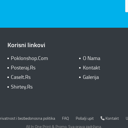
Korisni linkovi
Poklonshop.Com
O Nama
Posteraj.Rs
Kontakt
CaseIt.Rs
Galerija
Shirtey.Rs
rivatnost i bezbedonosna politika
Kontakt
rivatnost i bezbedonosna politika
FAQ
Pošalji upit
Kontakt
U
All In One Print & Promo. Sva prava zadržana.