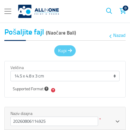
0
Pošaljite fajl
(Naočare Bali)
Nazad
Kupi
Veličina
Supported Format
Naziv dizajna
*