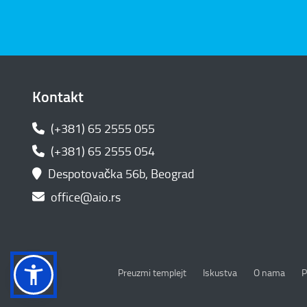
Kontakt
(+381) 65 2555 055
(+381) 65 2555 054
Despotovačka 56b, Beograd
office@aio.rs
P
Preuzmi templejt
Iskustva
O nama
P