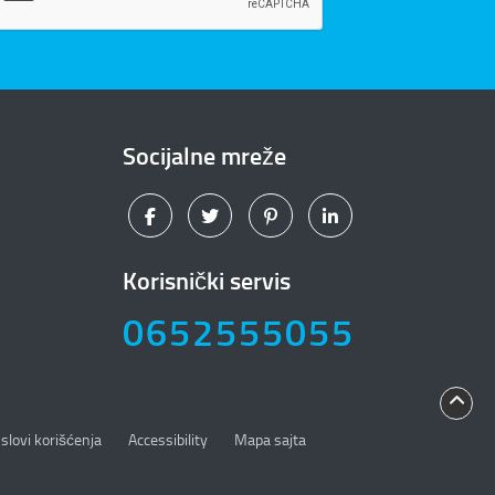
Socijalne mreže
Korisnički servis
0652555055
slovi korišćenja
Accessibility
Mapa sajta