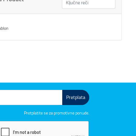
ablon
Pretplata
Pretplatite se za promotivne ponude.