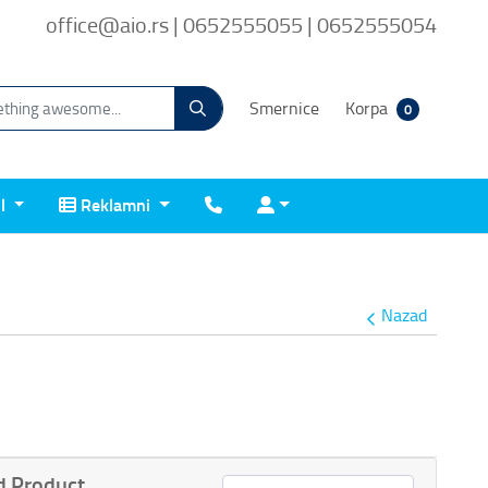
office@aio.rs | 0652555055 | 0652555054
Smernice
Korpa
0
Reklamni
Kontakt
Prijava
il
Reklamni
Nazad
 Product