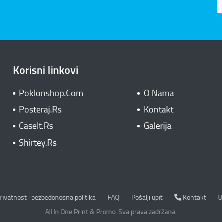
Korisni linkovi
Poklonshop.Com
O Nama
Posteraj.Rs
Kontakt
CaseIt.Rs
Galerija
Shirtey.Rs
rivatnost i bezbedonosna politika
Kontakt
rivatnost i bezbedonosna politika
FAQ
Pošalji upit
Kontakt
U
All In One Print & Promo. Sva prava zadržana.