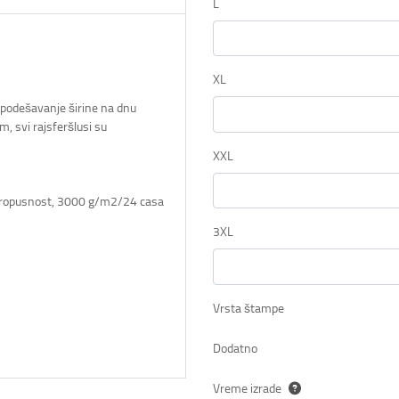
L
XL
a podešavanje širine na dnu
, svi rajsferšlusi su
XXL
propusnost, 3000 g/m2/24 casa
3XL
Vrsta štampe
Dodatno
Vreme izrade