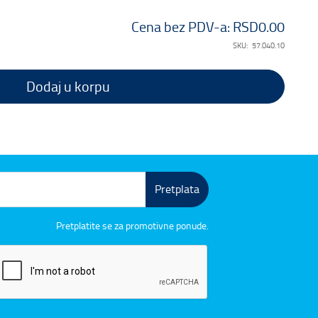
Cena bez PDV-a:
RSD0.00
SKU:
57.040.10
Dodaj u korpu
Pretplata
Pretplatite se za promotivne ponude.