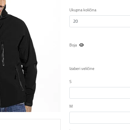
Ukupna količina
Boja
Izaberi veličine
S
M