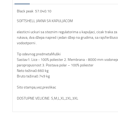
Black peak 57.040.10
SOFTSHELL JAKNA SA KAPULJACOM
elasticni uckuri sa steznim regulatorima u kapuljaci, cicak traka z
rukava, dva džepa napred i jedan džep na grudima, sa rajsferšlusom
vodootporni .
Tip odevnog predmeta
Muški
Sastav
1. Lice - 100% poliester 2. Membrana - 8000 mm vodone
paropropusnost 3. Postava polar – 100% poliester
Neto težina
0.660 kg
Bruto težina
0.749 kg
Sito stampa,vez,preslikac
DOSTUPNE VELICINE: S,M,L,XL,2XL,3XL