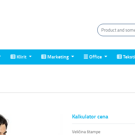
Klirit
Marketing
Office
Tekstil
Klirit
Marketing
Office
Tekst
Kalkulator cena
Veličina štampe