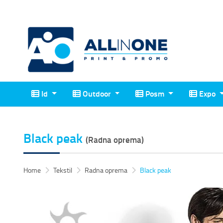
Id
Outdoor
Posm
Expo
Id
Outdoor
Posm
Expo
Black peak
(Radna oprema)
Home
Tekstil
Radna oprema
Black peak