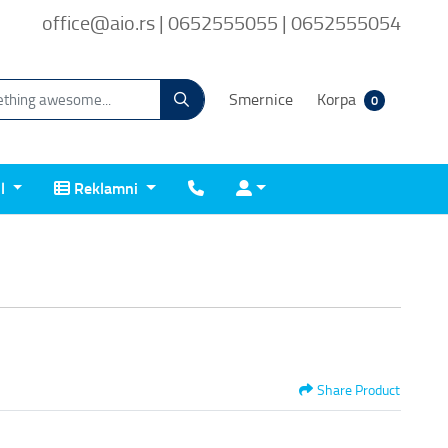
office@aio.rs | 0652555055 | 0652555054
Smernice
Korpa
0
Reklamni
Kontakt
Prijava
il
Reklamni
Share Product