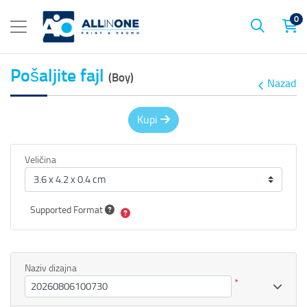
0
Pošaljite fajl
(Boy)
Nazad
Kupi
Veličina
Supported Format
Naziv dizajna
*