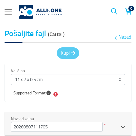
0
Pošaljite fajl
(Carter)
Nazad
Kupi
Veličina
Supported Format
Naziv dizajna
*