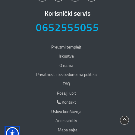
Korisnički servis
0652555055
Preuzmi templejt
Iskustva
O nama
Privatnost i bezbedonosna politika
Privatnost i bezbedonosna politika
FAQ
Pošalji upit
Kontakt
Kontakt
Uslovi korišćenja
Accessibility
Mapa sajta