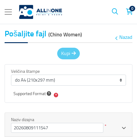
0
Pošaljite fajl
(Chino Women)
Nazad
Kupi
Veličina štampe
Supported Format
Naziv dizajna
*