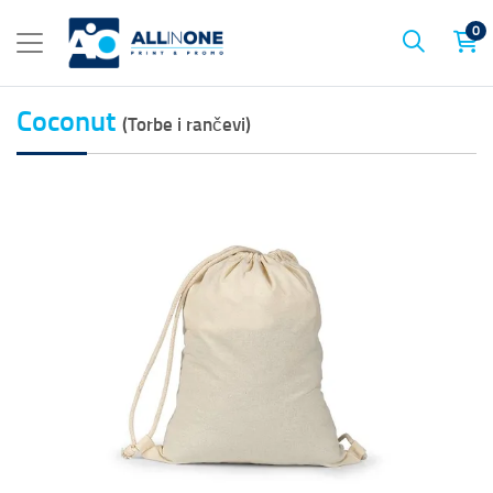
0
Coconut
(Torbe i rančevi)