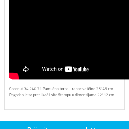
Coconut 34.240.71 Pamučna torba - ranac veličine 35*45 cm.
Pogodan je za preslikač i sito štampu u dimenzijama 22*12 cm.