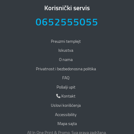
Korisnički servis
0652555055
Preuzmi templejt
Iskustva
O nama
Privatnost i bezbedonosna politika
Privatnost i bezbedonosna politika
FAQ
Pošalji upit
Kontakt
Kontakt
Uslovi korišćenja
Accessibility
Mapa sajta
All In One Print & Promo. Sva prava zadržana.