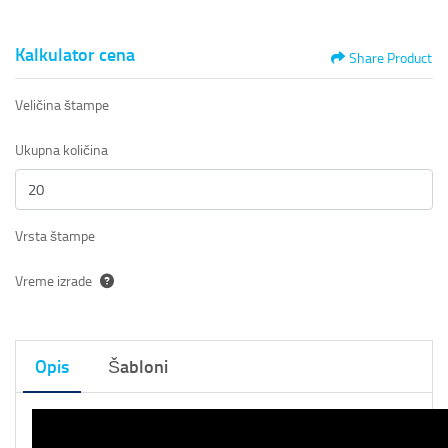
Kalkulator cena
Share Product
Veličina štampe
Ukupna količina
Vrsta štampe
Vreme izrade
Opis
Šabloni