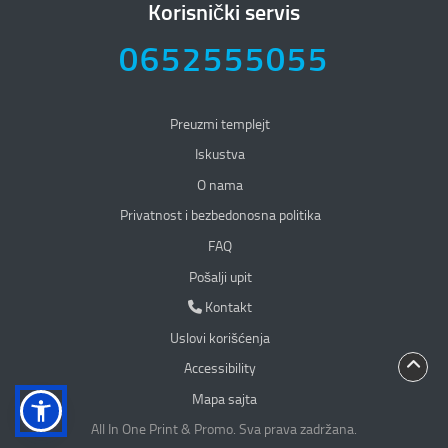
Korisnički servis
0652555055
Preuzmi templejt
Iskustva
O nama
Privatnost i bezbedonosna politika
Privatnost i bezbedonosna politika
FAQ
Pošalji upit
Kontakt
Kontakt
Uslovi korišćenja
Accessibility
Mapa sajta
All In One Print & Promo. Sva prava zadržana.