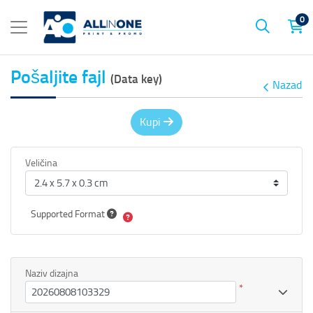
0
Pošaljite fajl
(Data key)
Nazad
Kupi
Veličina
Supported Format
Naziv dizajna
*