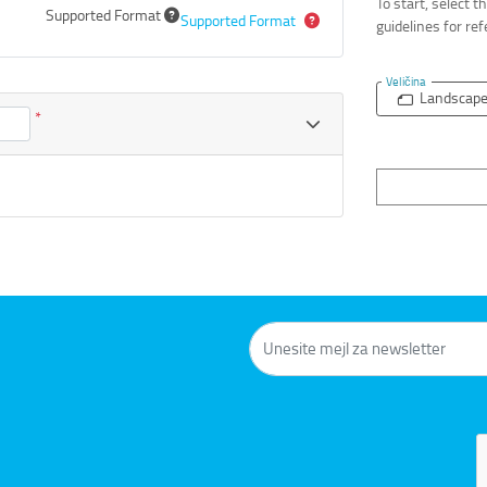
To start, select 
Supported Format
Supported Format
guidelines for re
Veličina
Landscap
*