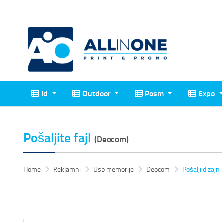
Id
Outdoor
Posm
Expo
Id
Outdoor
Posm
Expo
Pošaljite fajl
(Deocom)
Home
Reklamni
Usb memorije
Deocom
Pošalji dizajn