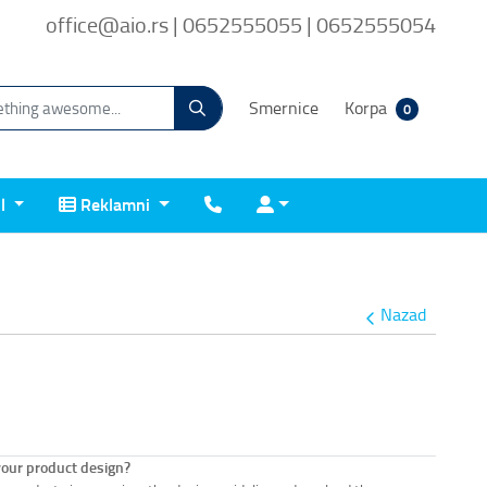
office@aio.rs | 0652555055 | 0652555054
Smernice
Korpa
0
Reklamni
Kontakt
Prijava
il
Reklamni
Nazad
your product design?