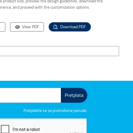
the product size, preview the design guidelines, download the
ference, and proceed with the customization options.
e
View PDF
Download PDF
Pretplata
Pretplatite se za promotivne ponude.