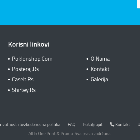
Korisni linkovi
Poklonshop.Com
O Nama
Posteraj.Rs
Kontakt
CaseIt.Rs
Galerija
Shirtey.Rs
rivatnost i bezbedonosna politika
Kontakt
rivatnost i bezbedonosna politika
FAQ
Pošalji upit
Kontakt
U
All In One Print & Promo. Sva prava zadržana.