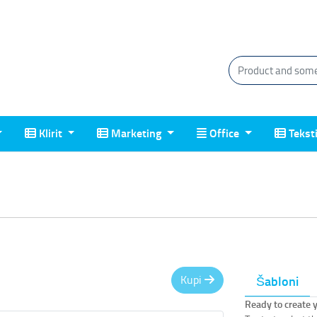
Klirit
Marketing
Office
Tekstil
Klirit
Marketing
Office
Tekst
Kupi
Šabloni
Ready to create 