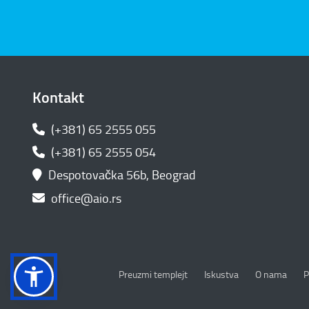
Kontakt
(+381) 65 2555 055
(+381) 65 2555 054
Despotovačka 56b, Beograd
office@aio.rs
P
Preuzmi templejt
Iskustva
O nama
P