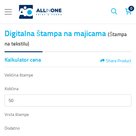
0
Digitalna štampa na majicama
(Štampa
na tekstilu)
Kalkulator cena
Share Product
Veličina štampe
Količina
Vrsta štampe
Dodatno