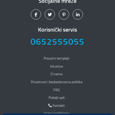
Socijalne mreže
Korisnički servis
0652555055
Preuzmi templejt
Iskustva
O nama
Privatnost i bezbedonosna politika
Privatnost i bezbedonosna politika
FAQ
Pošalji upit
Kontakt
Kontakt
Uslovi korišćenja