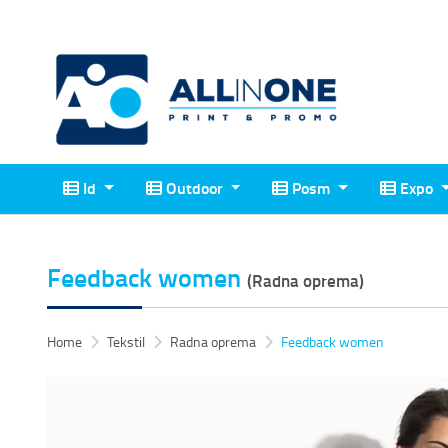
Id
Outdoor
Posm
Expo
Id
Outdoor
Posm
Expo
Feedback women
(Radna oprema)
Home
Tekstil
Radna oprema
Feedback women