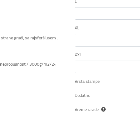
L
XL
strane grudi, sa rajsferšlusom .
XXL
odonepropusnost / 3000g/m2/24
Vrsta štampe
Dodatno
Vreme izrade