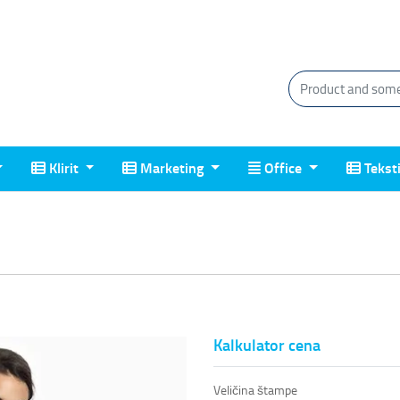
Klirit
Marketing
Office
Tekstil
Klirit
Marketing
Office
Tekst
Kalkulator cena
Veličina štampe