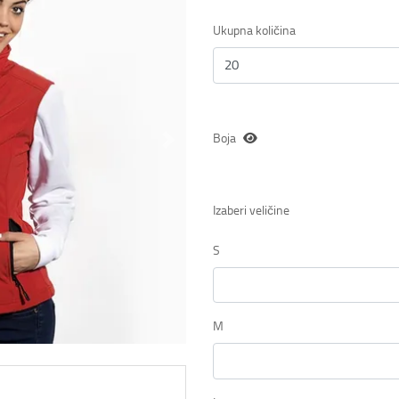
Ukupna količina
Boja
Izaberi veličine
S
M