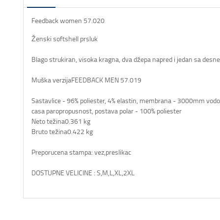
Feedback women 57.020
Ženski softshell prsluk
Blago strukiran, visoka kragna, dva džepa napred i jedan sa desne 
Muška verzija
FEEDBACK MEN 57.019
Sastav
lice - 96% poliester, 4% elastin, membrana - 3000mm v
casa paropropusnost, postava polar - 100% poliester
Neto težina
0.361 kg
Bruto težina
0.422 kg
Preporucena stampa: vez,preslikac
DOSTUPNE VELICINE : S,M,L,XL,2XL